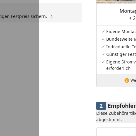
Montag
igen Festpreis sichern.
+ 2
Youtube-Video
Eigene Monta
Bundesweite 
Individuelle 
Günstiger Fest
Eigene Stromv
erforderlich
Wei
Empfohlen
Diese Zubehörartik
abgestimmt.