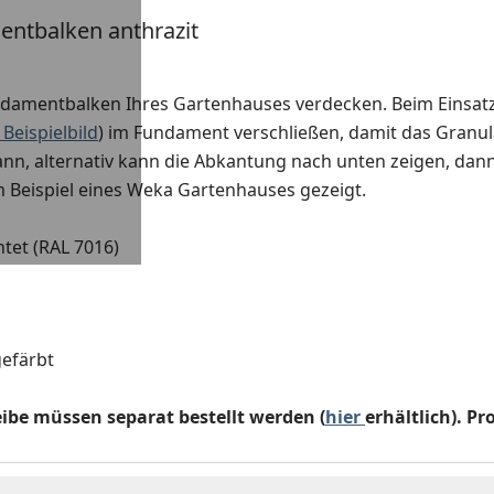
ntbalken anthrazit
damentbalken Ihres Gartenhauses verdecken. Beim Einsat
 Beispielbild
) im Fundament verschließen, damit das Granulat 
nn, alternativ kann die Abkantung nach unten zeigen, dann
 Beispiel eines Weka Gartenhauses gezeigt.
tet (RAL 7016)
gefärbt
eibe
müssen separat bestellt werden (
hier
erhältlich).
Pr