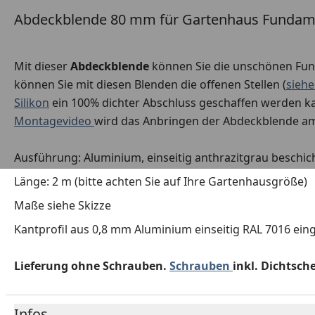
Abdeckblende 80 mm für Gartenhaus Fundame
Mit dieser
Abdeckblende
können Sie die unschönen Fun
können Sie mit diesen Blenden die offenen Stellen (
siehe
Silikon
ein 100% dichter Abschluss geschaffen werden ka
Montagevideo
wird das Anbringen der Abdeckblende am
Ausführung: Aluminium, einseitig anthrazitgrau beschich
Länge: 2 m (bitte achten Sie auf Ihre Gartenhausgröße)
Maße siehe Skizze
Kantprofil aus 0,8 mm Aluminium einseitig RAL 7016 ein
Lieferung ohne Schrauben.
Schrauben
inkl. Dichtsch
Infos