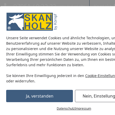
Hotline
07051 / 9 22 22
Kontakt
Mo-Fr. 8-16 Uhr
Kontakt
Eigene Montage-Teams
Unsere Seite verwendet Cookies und ähnliche Technologien, u
Blockbohlenhäuser
CrossCube
Pavillons
Terrassenüb
Benutzererfahrung auf unserer Website zu verbessern, Inhalt
zu personalisieren und die Nutzung unserer Website zu analys
Ihrer Einwilligung stimmen Sie der Verwendung von Cookies s
Blockbohlenhäuser
Zubehör für Blockbohlenhäuser
Son
Verarbeitung Ihrer persönlichen Daten zu, um Ihnen ein best
Startseite
Surferlebnis und mehr Funktionen zu bieten.
Sie können Ihre Einwilligung jederzeit in den
Cookie-Einstellu
oder widerrufen.
Ja, verstanden
Nein, Einstellun
Datenschutz
Impressum