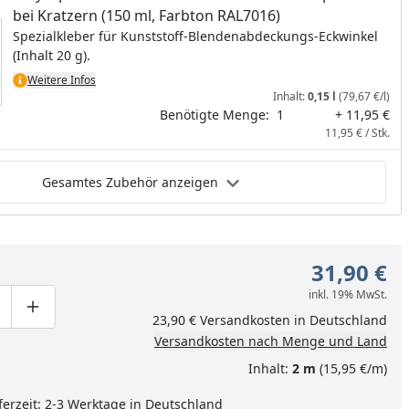
bei Kratzern (150 ml, Farbton RAL7016)
Spezialkleber für Kunststoff-Blendenabdeckungs-Eckwinkel
(Inhalt 20 g).
Weitere Infos
Inhalt:
0,15 l
(79,67 €/l)
Benötigte Menge:
1
+ 11,95 €
11,95 € / Stk.
Gesamtes Zubehör anzeigen
31,90 €
inkl. 19% MwSt.
ge um eins verringern
duktmenge manuell eingeben
Produktmenge um eins erhöhen
23,90 € Versandkosten in Deutschland
Versandkosten nach Menge und Land
Inhalt:
2 m
(15,95 €/m)
ferzeit: 2-3 Werktage in Deutschland