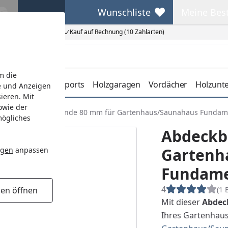
Wunschliste
Meine Bes
Wunschliste
Meine Beste
Kauf auf Rechnung (10 Zahlarten)
m die
erdachungen
Carports
Holzgaragen
Vordächer
Holzunt
e und Anzeigen
ieren. Mit
owie der
stiges
Abdeckblende 80 mm für Gartenhaus/Saunahaus Fundame
mögliches
Abdeckb
Gartenh
ngen
anpassen
Fundame
4
(1 
gen öffnen
Mit dieser
Abdec
Ihres Gartenhaus