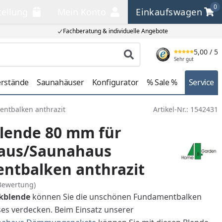
0
tellung
Mein Konto
Einkaufswagen
llung
Mein Konto
Einkaufswagen
Fachberatung & individuelle Angebote
5,00
/ 5
Produkt suchen
Sehr gut
erstände
Saunahäuser
Konfigurator
% Sale %
Service
ntbalken anthrazit
Artikel-Nr.:
1542431
lende 80 mm für
aus/Saunahaus
ntbalken anthrazit
Bewertung)
kblende
können Sie die unschönen Fundamentbalken
es verdecken. Beim Einsatz unserer