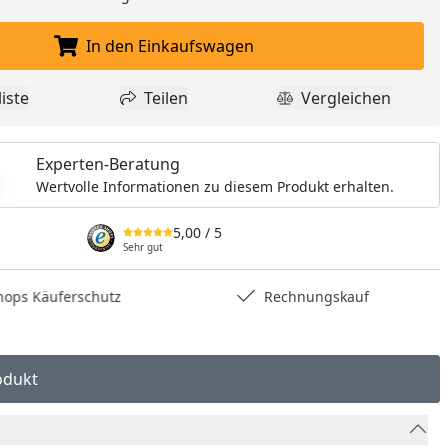
In den Einkaufswagen
In den Einkaufswagen legen
iste
Teilen
Vergleichen
dukt zur Wunschliste hinzufügen
Teilen
Produkt Vergle
Experten-Beratung
Wertvolle Informationen zu diesem Produkt erhalten.
5,00
/ 5
Sehr gut
hops Käuferschutz
Rechnungskauf
odukt