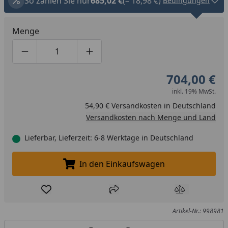
So zahlen Sie nur
685,02 €
(– 18,98 €)
Bedingungen
Menge
Produktmenge um eins verringern
Produktmenge manuell eingeben
Produktmenge um eins erhöhen
704,00 €
inkl. 19% MwSt.
54,90 € Versandkosten in Deutschland
Versandkosten nach Menge und Land
Lieferbar, Lieferzeit: 6-8 Werktage in Deutschland
In den Einkaufswagen
In den Einkaufswagen legen
Produkt zur Wunschliste hinzufügen
Teilen
Produkt Ver
Artikel-Nr.: 998981