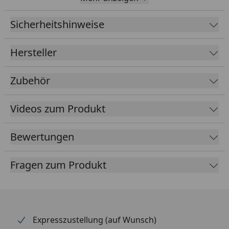
x Folienlänge
Sicherheitshinweise
EPDM
1,14 mm
Foliendicke
Hersteller
Kleber
Inklusive speziellen Klebern für
Folie und Blende
Zubehör
Farbe
Schwarz
Videos zum Produkt
Lieferumfang
EPDM Folie 1,14 mm ausreichend
für komplette Dachfläche
Bewertungen
Spezialkleber für Dachfläche und
umlaufende Blendenabdeckung
Fragen zum Produkt
(die Blendenabdeckungen sind
nicht im Lieferumfang enthalten -
optional erhältlich im Reiter
"Zubehör")
Expresszustellung (auf Wunsch)