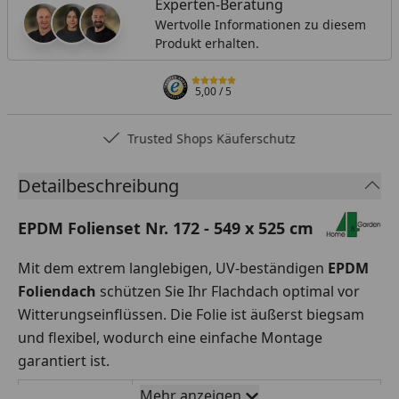
Experten-Beratung
Wertvolle Informationen zu diesem
Produkt erhalten.
5,00
/ 5
Trusted Shops Käuferschutz
Detailbeschreibung
EPDM Folienset Nr. 172 - 549 x 525 cm
Mit dem extrem langlebigen, UV-beständigen
EPDM
Foliendach
schützen Sie Ihr Flachdach optimal vor
Witterungseinflüssen. Die Folie ist äußerst biegsam
und flexibel, wodurch eine einfache Montage
garantiert ist.
Mehr anzeigen
Rollenbreite
549 x 525 cm