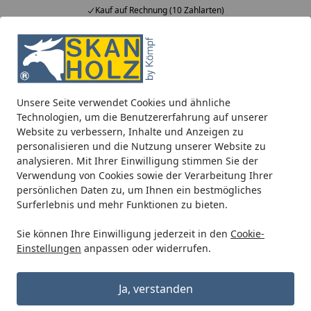
Kauf auf Rechnung (10 Zahlarten)
Alle Produkte
Mein Konto
Wunschl
Ein
5,00
/ 5
Suchen
Unsere Seite verwendet Cookies und ähnliche
EPDM Folienset Nr. 172 - 549 x 525 cm
Technologien, um die Benutzererfahrung auf unserer
Startseite
Website zu verbessern, Inhalte und Anzeigen zu
EPDM Folienset Nr. 172 - 549 x 525
personalisieren und die Nutzung unserer Website zu
cm
analysieren. Mit Ihrer Einwilligung stimmen Sie der
Verwendung von Cookies sowie der Verarbeitung Ihrer
persönlichen Daten zu, um Ihnen ein bestmögliches
Surferlebnis und mehr Funktionen zu bieten.
Sie können Ihre Einwilligung jederzeit in den
Cookie-
Einstellungen
anpassen oder widerrufen.
Ja, verstanden