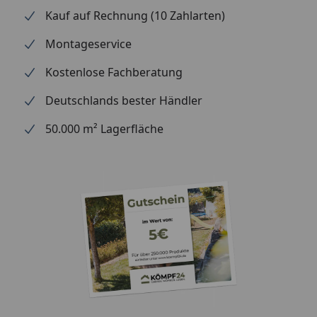
Kauf auf Rechnung (10 Zahlarten)
Optional
Blendenabdeckungen (aus
erhältlich
Aluminium + Spezialschrauben)
Montageservice
(siehe Reiter
"Zubehör")
Kostenlose Fachberatung
Für eine optimale Abdichtung
des Daches an den
Deutschlands bester Händler
Seitenkanten empfehlen wir die
50.000 m² Lagerfläche
Verwendung
von Aluminiumblenden
Alternativ ist allerdings auch eine
andere Form der Abdeckung (z.
B. Holzlatte) möglich
Montage
Professioneller Montageservice
zum Festpreis erhältlich
(nur bei gleichzeitiger Montage
eines Gartenhauses möglich)