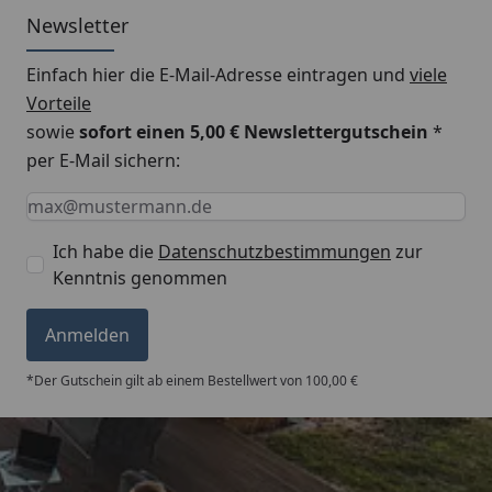
Newsletter
Montageanleitung EPDM Dachfolie
Einfach hier die E-Mail-Adresse eintragen und
viele
Vorteile
sowie
sofort einen 5,00 € Newslettergutschein
*
per E-Mail sichern:
Keine Eingabe erforderlich
Eingabe erforderlich
E-Mail *
Ich habe die
Datenschutzbestimmungen
zur
Kenntnis genommen
Anmelden
*Der Gutschein gilt ab einem Bestellwert von 100,00 €