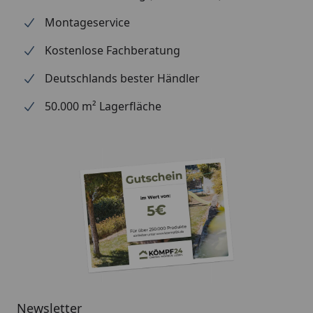
erhältlich
Aluminium + Spezialschrauben)
Montageservice
(siehe Reiter
"Zubehör")
Kostenlose Fachberatung
Für eine optimale Abdichtung
des Daches an den
Deutschlands bester Händler
Seitenkanten empfehlen wir die
50.000 m² Lagerfläche
Verwendung
von Aluminiumblenden.
Alternativ ist allerdings auch eine
andere Form der Abdeckung (z.
B. Holzlatte) möglich
Montage
Professioneller Montageservice
zum Festpreis erhältlich
(nur bei gleichzeitiger Montage
eines Gartenhauses möglich)
Newsletter