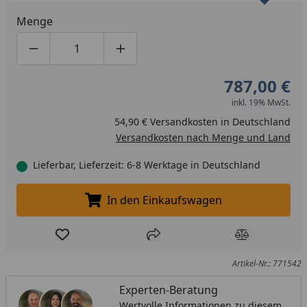
Menge
Produktmenge um eins verringern
Produktmenge manuell eingeben
Produktmenge um eins erhöhen
787,00 €
inkl. 19% MwSt.
54,90 € Versandkosten in Deutschland
Versandkosten nach Menge und Land
Lieferbar, Lieferzeit: 6-8 Werktage in Deutschland
In den Einkaufswagen
In den Einkaufswagen legen
Produkt zur Wunschliste hinzufügen
Teilen
Produkt Ver
Artikel-Nr.: 771542
Experten-Beratung
Wertvolle Informationen zu diesem