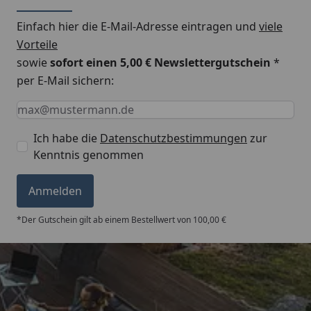
Einfach hier die E-Mail-Adresse eintragen und
viele
Montageanleitung EPDM Dachfolie
Vorteile
sowie
sofort einen 5,00 € Newslettergutschein
*
per E-Mail sichern:
Keine Eingabe erforderlich
Eingabe erforderlich
E-Mail *
Ich habe die
Datenschutzbestimmungen
zur
Kenntnis genommen
Anmelden
*Der Gutschein gilt ab einem Bestellwert von 100,00 €
Trusted Shops