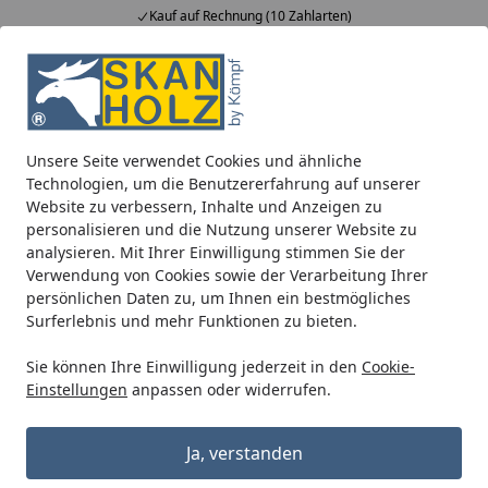
Kauf auf Rechnung (10 Zahlarten)
Alle Produkte
Mein Konto
Wunschl
Ein
5,00
/ 5
Suchen
Unsere Seite verwendet Cookies und ähnliche
EPDM Folienset Nr. 53 - 396 x 800 cm
Technologien, um die Benutzererfahrung auf unserer
Startseite
Website zu verbessern, Inhalte und Anzeigen zu
EPDM Folienset Nr. 53 - 396 x 800 cm
personalisieren und die Nutzung unserer Website zu
analysieren. Mit Ihrer Einwilligung stimmen Sie der
Verwendung von Cookies sowie der Verarbeitung Ihrer
persönlichen Daten zu, um Ihnen ein bestmögliches
Surferlebnis und mehr Funktionen zu bieten.
Sie können Ihre Einwilligung jederzeit in den
Cookie-
Einstellungen
anpassen oder widerrufen.
Ja, verstanden