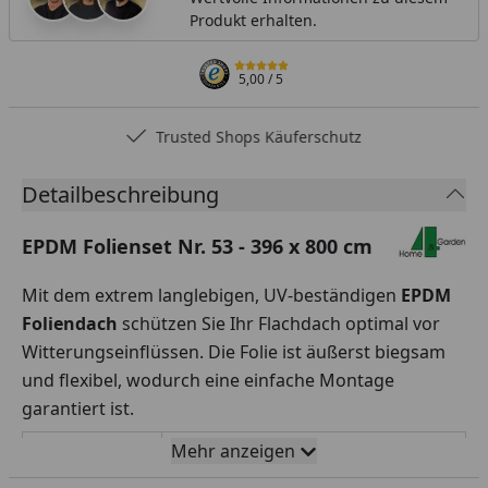
Produkt erhalten.
5,00
/ 5
Trusted Shops Käuferschutz
Detailbeschreibung
EPDM Folienset Nr. 53 - 396 x 800 cm
Mit dem extrem langlebigen, UV-beständigen
EPDM
Foliendach
schützen Sie Ihr Flachdach optimal vor
Witterungseinflüssen. Die Folie ist äußerst biegsam
und flexibel, wodurch eine einfache Montage
garantiert ist.
Mehr anzeigen
Rollenbreite
396 x 800 cm
x Folienlänge