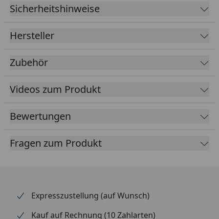
Sicherheitshinweise
EPDM
1,14 mm
Foliendicke
Hersteller
Kleber
Inklusive speziellen Klebern für
Folie und Blende
Zubehör
Farbe
Schwarz
Videos zum Produkt
Lieferumfang
EPDM Folie 1,14 mm ausreichend
für komplette Dachfläche
Bewertungen
Spezialkleber für Dachfläche und
umlaufende Blendenabdeckung
Fragen zum Produkt
(die Blendenabdeckungen sind
nicht im Lieferumfang enthalten -
optional erhältlich im Reiter
"Zubehör")
Expresszustellung (auf Wunsch)
Kauf auf Rechnung (10 Zahlarten)
Optional
Blendenabdeckungen (aus