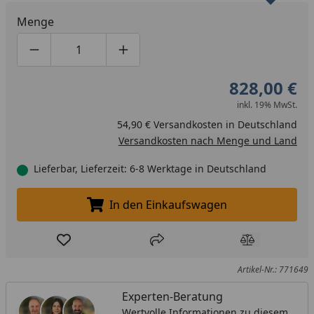
Menge
Produktmenge um eins verringern
Produktmenge manuell eingeben
Produktmenge um eins erhöhen
828,00 €
inkl. 19% MwSt.
54,90 € Versandkosten in Deutschland
Versandkosten nach Menge und Land
Lieferbar, Lieferzeit: 6-8 Werktage in Deutschland
In den Einkaufswagen
In den Einkaufswagen legen
Produkt zur Wunschliste hinzufügen
Teilen
Produkt Ver
Artikel-Nr.: 771649
Experten-Beratung
Wertvolle Informationen zu diesem