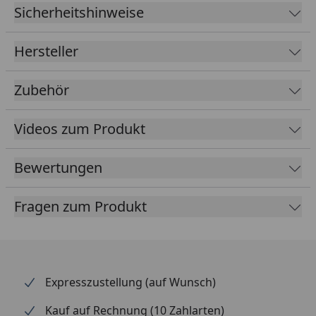
Sicherheitshinweise
EPDM
1,14 mm
Foliendicke
Hersteller
Kleber
Inklusive speziellen Klebern für
Folie und Blende
Zubehör
Farbe
Schwarz
Videos zum Produkt
Lieferumfang
EPDM Folie 1,14 mm ausreichend
für komplette Dachfläche
Bewertungen
Spezialkleber für Dachfläche und
umlaufende Blendenabdeckung
Fragen zum Produkt
(die Blendenabdeckungen sind
nicht im Lieferumfang enthalten -
optional erhältlich im Reiter
"Zubehör")
Expresszustellung (auf Wunsch)
Kauf auf Rechnung (10 Zahlarten)
Optional
Blendenabdeckungen (aus