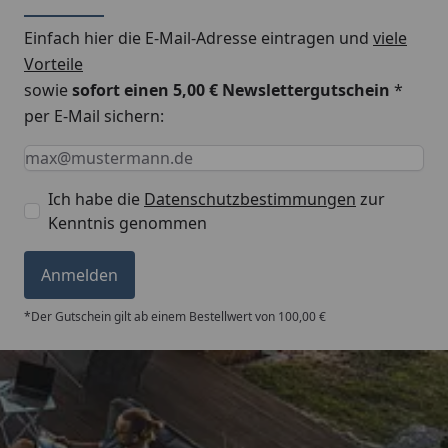
Einfach hier die E-Mail-Adresse eintragen und
viele
Montageanleitung EPDM Dachfolie
Vorteile
sowie
sofort einen 5,00 € Newslettergutschein
*
per E-Mail sichern:
Keine Eingabe erforderlich
Eingabe erforderlich
E-Mail *
Ich habe die
Datenschutzbestimmungen
zur
Kenntnis genommen
Anmelden
*Der Gutschein gilt ab einem Bestellwert von 100,00 €
Trusted Shops