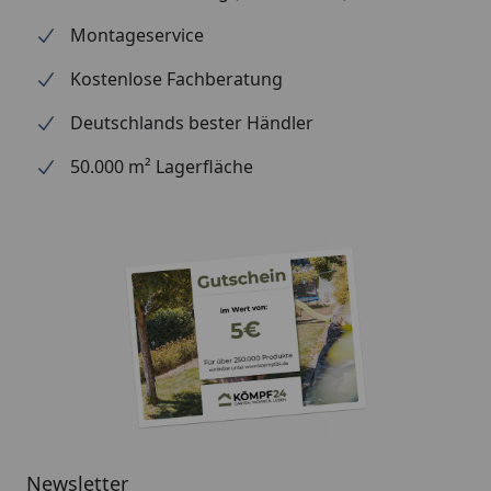
erhältlich
Aluminium + Spezialschrauben)
Montageservice
(siehe Reiter
"Zubehör")
Kostenlose Fachberatung
Für eine optimale Abdichtung
des Daches an den
Deutschlands bester Händler
Seitenkanten empfehlen wir die
50.000 m² Lagerfläche
Verwendung
von Aluminiumblenden.
Alternativ ist allerdings auch eine
andere Form der Abdeckung (z.
B. Holzlatte) möglich
Montage
Professioneller Montageservice
zum Festpreis erhältlich
(nur bei gleichzeitiger Montage
eines Gartenhauses möglich)
Newsletter