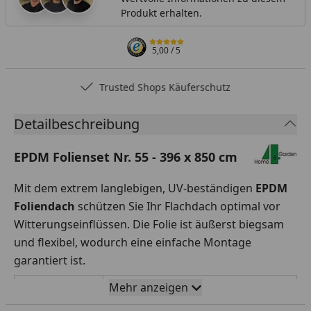
Produkt erhalten.
5,00
/ 5
Trusted Shops Käuferschutz
Detailbeschreibung
EPDM Folienset Nr. 55 - 396 x 850 cm
Mit dem extrem langlebigen, UV-beständigen
EPDM
Foliendach
schützen Sie Ihr Flachdach optimal vor
Witterungseinflüssen. Die Folie ist äußerst biegsam
und flexibel, wodurch eine einfache Montage
garantiert ist.
Mehr anzeigen
Rollenbreite
396 x 850 cm
x Folienlänge