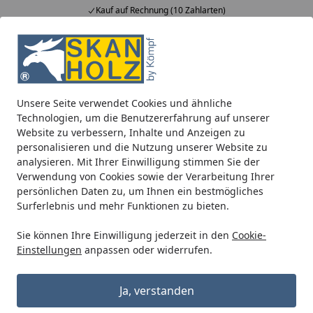
Kauf auf Rechnung (10 Zahlarten)
Alle Produkte
Mein Konto
Wunschl
Ein
5,00
/ 5
Suchen
Unsere Seite verwendet Cookies und ähnliche
EPDM Folienset Nr. 55 - 396 x 850 cm
Technologien, um die Benutzererfahrung auf unserer
Startseite
Website zu verbessern, Inhalte und Anzeigen zu
EPDM Folienset Nr. 55 - 396 x 850 cm
personalisieren und die Nutzung unserer Website zu
analysieren. Mit Ihrer Einwilligung stimmen Sie der
Verwendung von Cookies sowie der Verarbeitung Ihrer
persönlichen Daten zu, um Ihnen ein bestmögliches
Surferlebnis und mehr Funktionen zu bieten.
Sie können Ihre Einwilligung jederzeit in den
Cookie-
Einstellungen
anpassen oder widerrufen.
Ja, verstanden