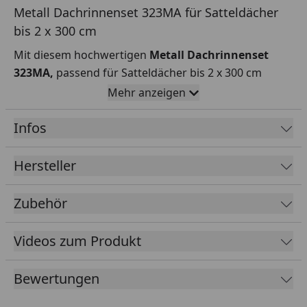
Metall Dachrinnenset 323MA für Satteldächer
bis 2 x 300 cm
Mit diesem hochwertigen
Metall Dachrinnenset
323MA,
passend für Satteldächer bis 2 x 300 cm
Länge, sorgen Sie für eine punktgenaue
Mehr anzeigen
Entwässerung des Dachs, außerdem werden die
Seitenwände spritzwassergeschützt.
Infos
Rinnenlänge
2 x 300 cm
Hersteller
Rinnenbreite
107 mm Rinne + ca. 18 mm Wulst
Zubehör
Material
Metall
Rinne
Kunststoff
Videos zum Produkt
Material
Fallrohr
Bewertungen
Farbe
Dunkelgrau