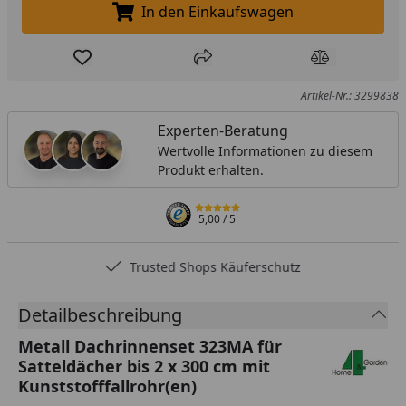
In den Einkaufswagen
In den Einkaufswagen legen
Produkt zur Wunschliste hinzufügen
Teilen
Produkt Ver
Artikel-Nr.: 3299838
Experten-Beratung
Wertvolle Informationen zu diesem
Produkt erhalten.
5,00
/ 5
Trusted Shops Käuferschutz
Detailbeschreibung
Metall Dachrinnenset 323MA für
Satteldächer bis 2 x 300 cm mit
Kunststofffallrohr(en)