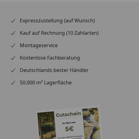
Lieferumfang
Rinnenrohr
2 Kunststofffallrohre
Rinneisen
Expresszustellung (auf Wunsch)
Montagematerial
Kauf auf Rechnung (10 Zahlarten)
Optional
Graf Stone 2in1
Montageservice
erhältlich
Graf Garantia
(siehe Reiter
Regenwasserbehälter Sunda
Kostenlose Fachberatung
"Zubehör")
Wandtank
Graf Garantia
Deutschlands bester Händler
Regenwasserbehälter Woody
50.000 m² Lagerfläche
Wandtank
Bitte beachten Sie: Die Dachrinnen können auch ohne
Traufbretter montiert werden, allerdings müssen die
Rinneisen entsprechend der Dachneigung bauseits
gebogen werden. Schrauben für die Befestigung
der Rinneisen sind nicht im Lieferumfang enthalten.