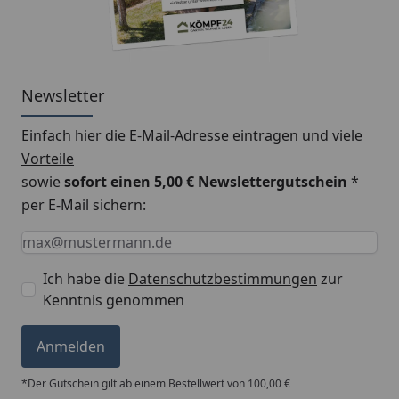
Metall Dachrinnenset 323MA für
Satteldächer
Newsletter
Montageanleitung
Einfach hier die E-Mail-Adresse eintragen und
viele
Vorteile
sowie
sofort einen 5,00 € Newslettergutschein
*
per E-Mail sichern:
Keine Eingabe erforderlich
Eingabe erforderlich
E-Mail *
Ich habe die
Datenschutzbestimmungen
zur
Kenntnis genommen
Anmelden
*Der Gutschein gilt ab einem Bestellwert von 100,00 €