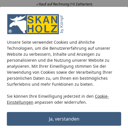
Kauf auf Rechnung (10 Zahlarten)
Alle Produkte
Mein Konto
Wunschl
Ein
5,00
/ 5
Suchen
Unsere Seite verwendet Cookies und ähnliche
Metall Dachrinnenset 323MA für Satteldächer bis 2 x 300 cm 
Technologien, um die Benutzererfahrung auf unserer
Startseite
Website zu verbessern, Inhalte und Anzeigen zu
Metall Dachrinnenset 323MA für
personalisieren und die Nutzung unserer Website zu
Satteldächer bis 2 x 300 cm mit
analysieren. Mit Ihrer Einwilligung stimmen Sie der
Verwendung von Cookies sowie der Verarbeitung Ihrer
Kunststofffallrohr(en)
persönlichen Daten zu, um Ihnen ein bestmögliches
Surferlebnis und mehr Funktionen zu bieten.
Sie können Ihre Einwilligung jederzeit in den
Cookie-
Einstellungen
anpassen oder widerrufen.
Ja, verstanden