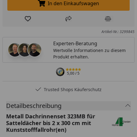
In den Einkaufswagen
In den Einkaufswagen legen
Produkt zur Wunschliste hinzufügen
Teilen
Produkt Ver
Artikel-Nr.: 3299845
Experten-Beratung
Wertvolle Informationen zu diesem
Produkt erhalten.
5,00
/ 5
Trusted Shops Käuferschutz
Detailbeschreibung
Metall Dachrinnenset 323MB für
Satteldächer bis 2 x 300 cm mit
Kunststofffallrohr(en)