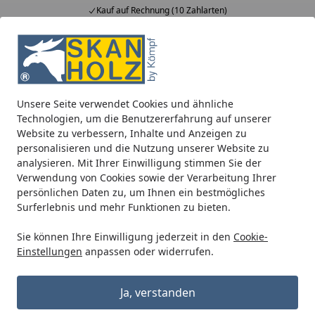
Kauf auf Rechnung (10 Zahlarten)
Alle Produkte
Mein Konto
Wunschl
Ein
5,00
/ 5
Suchen
Unsere Seite verwendet Cookies und ähnliche
Metall Dachrinnenset 323MB für Satteldächer bis 2 x 300 cm 
Technologien, um die Benutzererfahrung auf unserer
Startseite
Website zu verbessern, Inhalte und Anzeigen zu
Metall Dachrinnenset 323MB für
personalisieren und die Nutzung unserer Website zu
Satteldächer bis 2 x 300 cm mit
analysieren. Mit Ihrer Einwilligung stimmen Sie der
Verwendung von Cookies sowie der Verarbeitung Ihrer
Kunststofffallrohr(en)
persönlichen Daten zu, um Ihnen ein bestmögliches
Surferlebnis und mehr Funktionen zu bieten.
Sie können Ihre Einwilligung jederzeit in den
Cookie-
Einstellungen
anpassen oder widerrufen.
Ja, verstanden