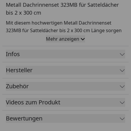
Metall Dachrinnenset 323MB für Satteldächer
bis 2 x 300 cm
Mit diesem hochwertigen Metall Dachrinnenset
323MB für Satteldächer bis 2 x 300 cm Länge sorgen
Sie für eine punktgenaue Entwässerung des Daches,
Mehr anzeigen
außerdem werden die Seitenwände
spritzwassergeschützt.
Infos
Rinnenlänge
2 x 300 cm
Hersteller
Rinnenbreite
107 mm Rinne + ca. 18 mm Wulst
Zubehör
Material
Metall
Rinne
Kunststoff
Videos zum Produkt
Material
Fallrohr
Bewertungen
Farbe
Dunkelgrau