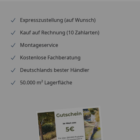
Lieferumfang
Rinnenrohre
2 Kunststofffallrohre
Rinnenhalter
Expresszustellung (auf Wunsch)
Montagematerial
Kauf auf Rechnung (10 Zahlarten)
Optional
Graf Stone 2in1
Montageservice
erhältlich
Graf Garantia
(siehe Reiter
Regenwasserbehälter Sunda
Kostenlose Fachberatung
"Zubehör")
Wandtank
Graf Garantia
Deutschlands bester Händler
Regenwasserbehälter Woody
50.000 m² Lagerfläche
Wandtank
Hinweis: Für die Montage werden Traufbretter
benötigt.
Schrauben für die Befestigung der Rinnenhalter sind
nicht im Lieferumfang enthalten.