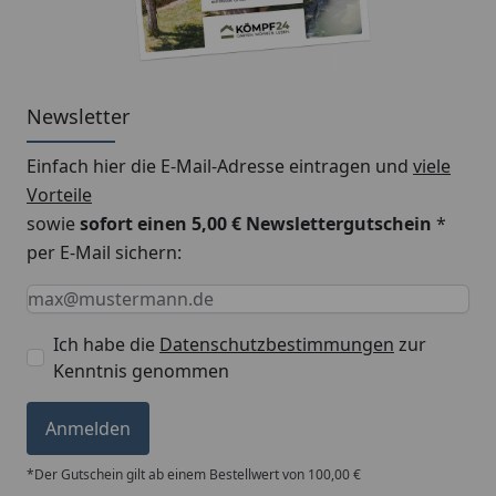
Metall Dachrinnenset 323MB für
Satteldächer
Montageanleitung
Newsletter
Einfach hier die E-Mail-Adresse eintragen und
viele
Vorteile
sowie
sofort einen 5,00 € Newslettergutschein
*
per E-Mail sichern:
Keine Eingabe erforderlich
Eingabe erforderlich
E-Mail *
Ich habe die
Datenschutzbestimmungen
zur
Kenntnis genommen
Anmelden
*Der Gutschein gilt ab einem Bestellwert von 100,00 €