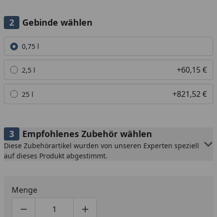
Gebinde wählen
Alle anzeigen (3)
0,75 l
+60,15 €
2,5 l
+821,52 €
25 l
Empfohlenes Zubehör wählen
Diese Zubehörartikel wurden von unseren Experten speziell
auf dieses Produkt abgestimmt.
Menge
Produktmenge um eins verringern
Produktmenge manuell eingeben
Produktmenge um eins erhöhen