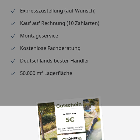
Expresszustellung (auf Wunsch)
Kauf auf Rechnung (10 Zahlarten)
Montageservice
Kostenlose Fachberatung
Deutschlands bester Händler
50.000 m² Lagerfläche