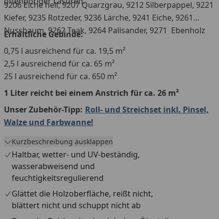
offenporiger Lasuren.
9206 Eiche hell, 9207 Quarzgrau, 9212 Silberpappel, 9221
Kiefer, 9235 Rotzeder, 9236 Lärche, 9241 Eiche, 9261
Nussbaum, 9262 Teak, 9264 Palisander, 9271 Ebenholz
Erhältliche Gebinde:
0,75 l ausreichend für ca. 19,5 m²
2,5 l ausreichend für ca. 65 m²
25 l ausreichend für ca. 650 m²
1 Liter reicht bei einem Anstrich für ca. 26 m²
Unser Zubehör-Tipp:
Roll- und Streichset inkl. Pinsel,
Walze und Farbwanne!
Kurzbeschreibung ausklappen
Haltbar, wetter- und UV-beständig,
wasserabweisend und
feuchtigkeitsregulierend
Glättet die Holzoberfläche, reißt nicht,
blättert nicht und schuppt nicht ab