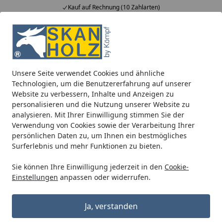
Kauf auf Rechnung (10 Zahlarten)
Alle Produkte
Mein Konto
Wunschl
Ein
5,00
/ 5
Suchen
Unsere Seite verwendet Cookies und ähnliche
Blockbohlenhäuser
Zubehör für Blockbohlenhäuser
Osm
Technologien, um die Benutzererfahrung auf unserer
Startseite
Website zu verbessern, Inhalte und Anzeigen zu
Osmo Einmal-Lasur HS plus
personalisieren und die Nutzung unserer Website zu
analysieren. Mit Ihrer Einwilligung stimmen Sie der
5
(21 Bewertungen)
Verwendung von Cookies sowie der Verarbeitung Ihrer
persönlichen Daten zu, um Ihnen ein bestmögliches
Surferlebnis und mehr Funktionen zu bieten.
Sie können Ihre Einwilligung jederzeit in den
Cookie-
Einstellungen
anpassen oder widerrufen.
Ja, verstanden