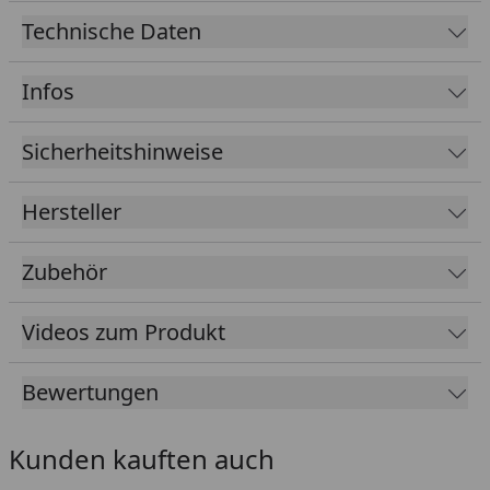
Unser Zubehör-Tipp:
Roll- und Streichset inkl.
Technische Daten
Pinsel, Walze und Farbwanne!
Einmal-Lasur HS plus
Infos
Dekorativer, seidenmatter Holzschutz-Anstrich auf
Sicherheitshinweise
Naturölbasis für Holz im Außenbereich.
Offenporig, lässt das Holz atmen, vermindert
Hersteller
Quellen und Schwinden.
Wasserabweisend, äußerst wetter- und UV-
Zubehör
beständig.
Reißt nicht, blättert nicht und schuppt nicht ab.
Videos zum Produkt
Ohne Abschleifen einfach überstreichen; eine
Grundierung ist nicht notwendig. Leicht und
Bewertungen
ansatzfrei verstreichbar. Trocknet beim
Streichvorgang nicht an.
Kunden kauften auch
Mit nur einem sehr dünnen Anstrich erhält man
einen optimalen Oberflächenschutz.