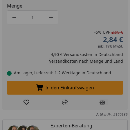
Menge
Produktmenge um eins verringern
Produktmenge manuell eingeben
Produktmenge um eins erhöhen
-5%
UVP
2,99 €
2,84 €
inkl. 19% MwSt.
4,90 € Versandkosten in Deutschland
Versandkosten nach Menge und Land
Am Lager, Lieferzeit: 1-2 Werktage in Deutschland
In den Einkaufswagen
In den Einkaufswagen legen
Produkt zur Wunschliste hinzufügen
Teilen
Produkt Ver
Artikel-Nr.: 2160139
Experten-Beratung