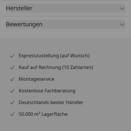
> Ideal zum Aufrühren von großen Gebinden
Hersteller
geeignet
Bewertungen
Expresszustellung (auf Wunsch)
Kauf auf Rechnung (10 Zahlarten)
Montageservice
Kostenlose Fachberatung
Deutschlands bester Händler
50.000 m² Lagerfläche