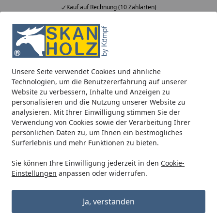
Kauf auf Rechnung (10 Zahlarten)
Alle Produkte
Mein Konto
Wunschl
Ein
5,00
/ 5
Suchen
Unsere Seite verwendet Cookies und ähnliche
Blockbohlenhäuser
Zubehör für Blockbohlenhäuser
Son
Technologien, um die Benutzererfahrung auf unserer
Startseite
Website zu verbessern, Inhalte und Anzeigen zu
OSMO Rührleiste
personalisieren und die Nutzung unserer Website zu
analysieren. Mit Ihrer Einwilligung stimmen Sie der
Verwendung von Cookies sowie der Verarbeitung Ihrer
persönlichen Daten zu, um Ihnen ein bestmögliches
Surferlebnis und mehr Funktionen zu bieten.
Sie können Ihre Einwilligung jederzeit in den
Cookie-
Einstellungen
anpassen oder widerrufen.
Ja, verstanden