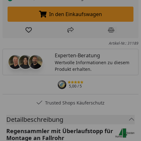
In den Einkaufswagen
In den Einkaufswagen legen
Produkt zur Wunschliste hinzufügen
Teilen
Produkt Ver
Artikel-Nr.: 31189
Experten-Beratung
Wertvolle Informationen zu diesem
Produkt erhalten.
5,00
/ 5
Trusted Shops Käuferschutz
Detailbeschreibung
Regensammler mit Überlaufstopp für
Montage an Fallrohr