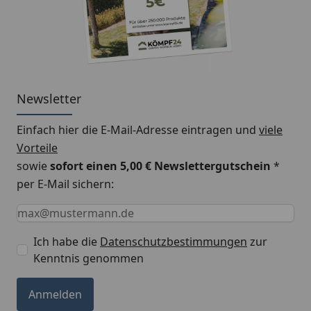
Newsletter
Einfach hier die E-Mail-Adresse eintragen und
viele
Vorteile
sowie
sofort einen 5,00 € Newslettergutschein
*
per E-Mail sichern:
Keine Eingabe erforderlich
Eingabe erforderlich
E-Mail *
Ich habe die
Datenschutzbestimmungen
zur
Kenntnis genommen
Anmelden