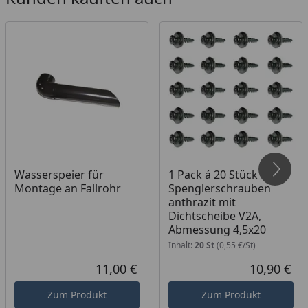
Wasserspeier für
1 Pack á 20 Stück
Montage an Fallrohr
Spenglerschrauben
anthrazit mit
Dichtscheibe V2A,
Abmessung 4,5x20
Inhalt:
20 St
(0,55 €/St)
11,00 €
10,90 €
Aktueller Preis
Akt
Zum Produkt
Zum Produkt