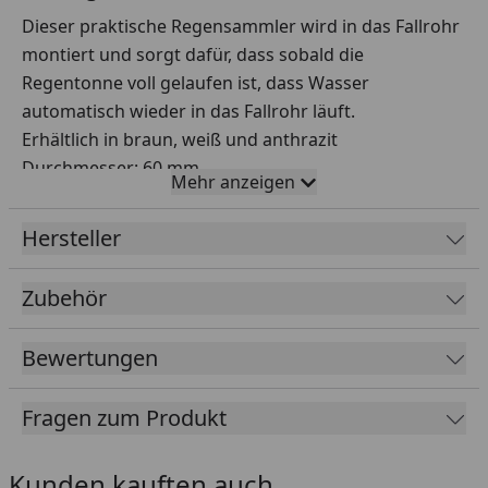
Dieser praktische Regensammler wird in das Fallrohr
montiert und sorgt dafür, dass sobald die
Regentonne voll gelaufen ist, dass Wasser
automatisch wieder in das Fallrohr läuft.
Erhältlich in braun, weiß und anthrazit
Durchmesser: 60 mm
Mehr anzeigen
Montage:
Hersteller
Zur Montage wird das Fallrohr durchgesägt und der
Regensammler dazwischengesteckt. Nun muss ein
Zubehör
Loch in die Regentonne gebohrt werden und der
Regensammler wird mittels eines Schlauches oder
Rohres (z. B. erhältlich im Baumarkt) mit der Tonne
Bewertungen
verbunden werden. Ist die Regentonne vollgelaufen,
fließt das Wasser automatisch in das Fallrohr.
Fragen zum Produkt
Kunden kauften auch