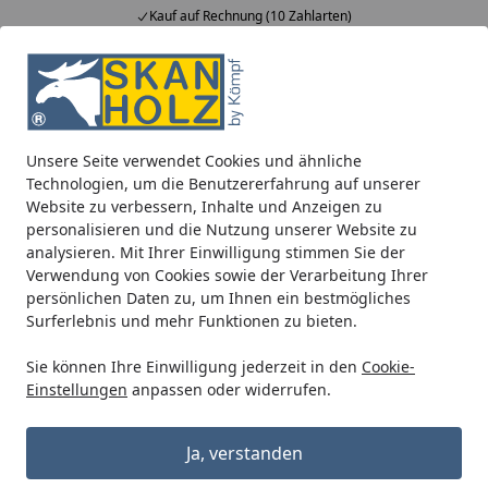
Kauf auf Rechnung (10 Zahlarten)
Alle Produkte
Mein Konto
Wunschl
Ein
5,00
/ 5
Suchen
Unsere Seite verwendet Cookies und ähnliche
Terrassenüberdachungen
zum Wandanbau
Aluminium
Technologien, um die Benutzererfahrung auf unserer
Startseite
Website zu verbessern, Inhalte und Anzeigen zu
Skan Holz Aluminium
personalisieren und die Nutzung unserer Website zu
Terrassenüberdachung Monza
analysieren. Mit Ihrer Einwilligung stimmen Sie der
Verwendung von Cookies sowie der Verarbeitung Ihrer
Breite 434 cm mit Echtglas-Dach
persönlichen Daten zu, um Ihnen ein bestmögliches
Surferlebnis und mehr Funktionen zu bieten.
Sie können Ihre Einwilligung jederzeit in den
Cookie-
Einstellungen
anpassen oder widerrufen.
Ja, verstanden