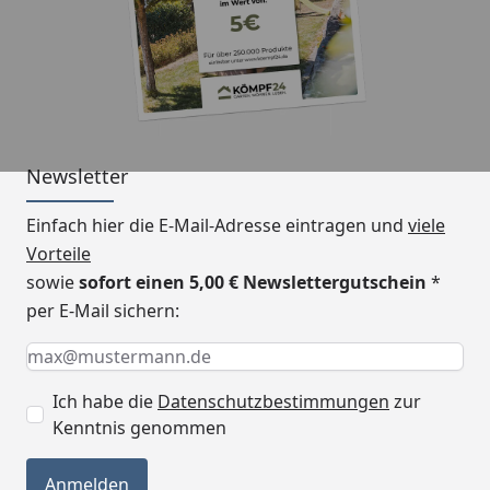
Dachneigung
7° (alle Größen)
Inklusive
Montagematerial,
Pfostenlaschen zum
Einbetonieren, Regenrinne
mit Ablauf, integrierter
Wandabschluss,
Newsletter
Montageanleitung
Einfach hier die E-Mail-Adresse eintragen und
viele
Montage
Montage zum günstigen
Vorteile
Festpreis möglich
sowie
sofort einen 5,00 € Newslettergutschein
*
per E-Mail sichern:
Optionale Erweiterungen (siehe Reiter
"Zubehör"):
Keine Eingabe erforderlich
Eingabe erforderlich
E-Mail *
Sonnensegel
Ich habe die
Datenschutzbestimmungen
zur
Wandbefestigungsset
Kenntnis genommen
Skanholz Aluminium Terrassenüberdachung
Anmelden