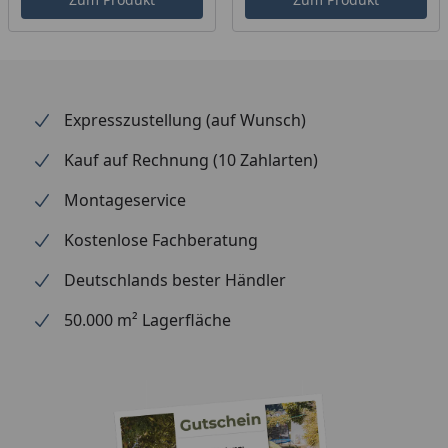
Schneelast
0,85 kN/m² (alle Größen)
Gesamthöhe
216 cm vorne, 251 cm hinten
(Größe 1)
Expresszustellung (auf Wunsch)
216 cm vorne, 257 cm hinten
(Größe 2)
Kauf auf Rechnung (10 Zahlarten)
216 cm vorne, 263 cm hinten
(Größe 3)
Montageservice
Durchgangshöhe
201 cm (alle Größen)
Kostenlose Fachberatung
Fläche
11,15 m² (Größe 1)
Deutschlands bester Händler
13,32 m² (Größe 2)
50.000 m² Lagerfläche
15,49 m² (Größe 3)
Umbauter Raum
26,04 m³ (Größe 1)
31,51 m³ (Größe 2)
37,11 m³ (Größe 3)