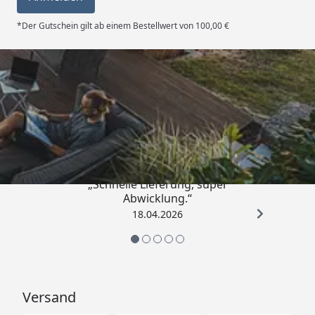
Monza Technische Daten
*Der Gutschein gilt ab einem Bestellwert von 100,00 €
Skanholz Aluminium Terrassenüberdachung
Monza Montageanleitung -
434 x 257 cm
Skanholz Aluminium Terrassenüberdachung
Monza Montageanleitung - 434 x 307 cm
Skanholz Aluminium Terrassenüberdachung
Trusted Shops
Monza Montageanleitung - 434 x 357 cm
5,00
/ 5
„Schnelle Lieferung, super
Abwicklung.“
18.04.2026
Versand