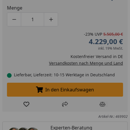
Menge
Produktmenge um eins verringern
Produktmenge manuell eingeben
Produktmenge um eins erhöhen
-23%
UVP
5.505,00 €
4.229,00 €
inkl. 19% MwSt.
Kostenfreier Versand in DE
Versandkosten nach Menge und Land
Lieferbar, Lieferzeit: 10-15 Werktage in Deutschland
In den Einkaufswagen
In den Einkaufswagen legen
Produkt zur Wunschliste hinzufügen
Teilen
Produkt Ver
Artikel-Nr.: 469902
Experten-Beratung