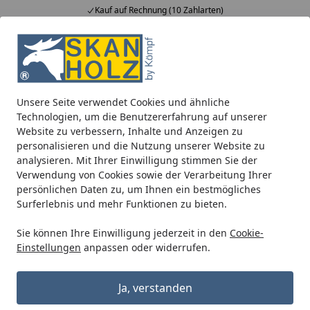
Kauf auf Rechnung (10 Zahlarten)
Alle Produkte
Mein Konto
Wunschl
Ein
5,00
/ 5
Suchen
Unsere Seite verwendet Cookies und ähnliche
Pavillons
Zubehör für Pavillons
Skan Holz Brüstung Balko
Technologien, um die Benutzererfahrung auf unserer
Startseite
Website zu verbessern, Inhalte und Anzeigen zu
Skan Holz Brüstung
personalisieren und die Nutzung unserer Website zu
Balkonschalung für Pavillon
analysieren. Mit Ihrer Einwilligung stimmen Sie der
Verwendung von Cookies sowie der Verarbeitung Ihrer
Versailles
persönlichen Daten zu, um Ihnen ein bestmögliches
Surferlebnis und mehr Funktionen zu bieten.
Sie können Ihre Einwilligung jederzeit in den
Cookie-
Einstellungen
anpassen oder widerrufen.
Ja, verstanden