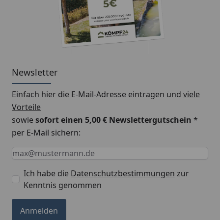
Newsletter
Einfach hier die E-Mail-Adresse eintragen und
viele
Vorteile
sowie
sofort einen 5,00 € Newslettergutschein
*
per E-Mail sichern:
Keine Eingabe erforderlich
Eingabe erforderlich
E-Mail *
Ich habe die
Datenschutzbestimmungen
zur
Kenntnis genommen
Anmelden