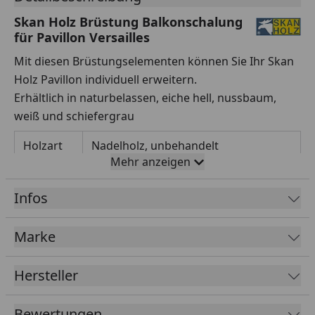
Skan Holz Brüstung Balkonschalung
für Pavillon Versailles
Mit diesen Brüstungselementen können Sie Ihr Skan
Holz Pavillon individuell erweitern.
Erhältlich in naturbelassen, eiche hell, nussbaum,
weiß und schiefergrau
Holzart
Nadelholz, unbehandelt
Mehr anzeigen
Eisenteile
Verzinkt
Infos
Riegel
6 x 6 cm
Schalung
1,9 x 12 cm
Marke
Breite
150 cm
Hersteller
Höhe
96 cm + beliebiger Abstand vom
Boden
Bewertungen