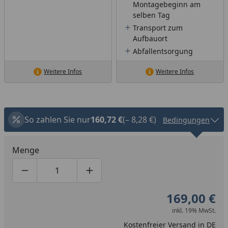
Montagebeginn am
selben Tag
Transport zum
Aufbauort
Abfallentsorgung
Weitere Infos
Weitere Infos
So zahlen Sie nur
160,72 €
(– 8,28 €)
Bedingungen
Menge
Produktmenge um eins verringern
Produktmenge manuell eingeben
Produktmenge um eins erhöhen
169,00 €
inkl. 19% MwSt.
Kostenfreier Versand in DE