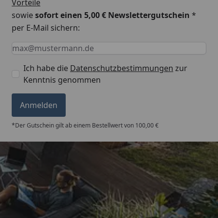
Vorteile
sowie
sofort einen 5,00 € Newslettergutschein
*
per E-Mail sichern:
Keine Eingabe erforderlich
Eingabe erforderlich
E-Mail *
Ich habe die
Datenschutzbestimmungen
zur
Kenntnis genommen
Anmelden
*Der Gutschein gilt ab einem Bestellwert von 100,00 €
Trusted Shops
5,00
/ 5