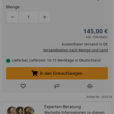
Menge
Produktmenge um eins verringern
Produktmenge manuell eingeben
Produktmenge um eins erhöhen
145,00 €
inkl. 19% MwSt.
Kostenfreier Versand in DE
Versandkosten nach Menge und Land
Lieferbar, Lieferzeit: 10-15 Werktage in Deutschland
In den Einkaufswagen
In den Einkaufswagen legen
Produkt zur Wunschliste hinzufügen
Teilen
Produkt Ver
Artikel-Nr.: 165574
Experten-Beratung
Wertvolle Informationen zu diesem