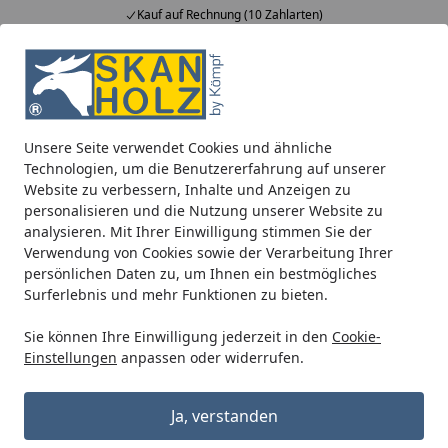
Kauf auf Rechnung (10 Zahlarten)
Alle Produkte
Mein Konto
Wunschl
Ein
5,00
/ 5
Suchen
Unsere Seite verwendet Cookies und ähnliche
Skan Holz Fensterläden für Gartenhäuser Doppelfenster
Technologien, um die Benutzererfahrung auf unserer
Startseite
Website zu verbessern, Inhalte und Anzeigen zu
Skan Holz Fensterläden für
personalisieren und die Nutzung unserer Website zu
Gartenhäuser Doppelfenster
analysieren. Mit Ihrer Einwilligung stimmen Sie der
Verwendung von Cookies sowie der Verarbeitung Ihrer
persönlichen Daten zu, um Ihnen ein bestmögliches
Surferlebnis und mehr Funktionen zu bieten.
Sie können Ihre Einwilligung jederzeit in den
Cookie-
Einstellungen
anpassen oder widerrufen.
Ja, verstanden