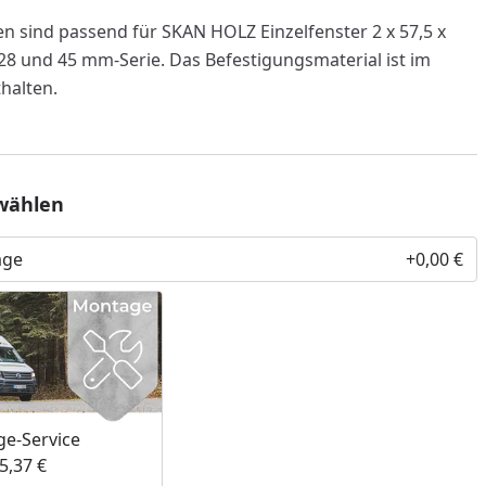
en sind passend für SKAN HOLZ Einzelfenster 2 x 57,5 x
28 und 45 mm-Serie. Das Befestigungsmaterial ist im
halten.
wählen
age
+0,00 €
nzufügen
e-Service
5,37 €