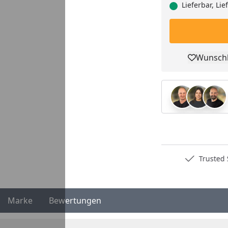
Lieferbar, Li
Wunschl
Pro
Deutschlands bester Händler
Trusted S
Marke
Bewertungen