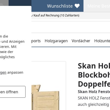
Wunschliste
Meine Bes
Wunschliste
Meine Beste
Kauf auf Rechnung (10 Zahlarten)
m die
erdachungen
Carports
Holzgaragen
Vordächer
Holzunt
e und Anzeigen
ieren. Mit
owie der
er groß
mögliches
Skan Hol
Blockbo
ngen
anpassen
Doppelf
Skan Holz Fenst
gen öffnen
SKAN HOLZ Fenste
auch gleichzeitig