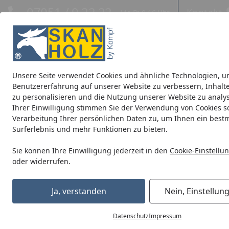
Hotline
07051 / 9 22 22
Kontakt
Mo-Fr. 8-16 Uhr
Kontakt
Eigene Montage-Teams
Unsere Seite verwendet Cookies und ähnliche Technologien, u
Blockbohlenhäuser
CrossCube
Pavillons
Terrassenüb
Benutzererfahrung auf unserer Website zu verbessern, Inhalt
zu personalisieren und die Nutzung unserer Website zu analys
Ihrer Einwilligung stimmen Sie der Verwendung von Cookies s
Skan Holz Fensterläden für Blockbohlenhäuser Doppelfenst
Verarbeitung Ihrer persönlichen Daten zu, um Ihnen ein best
Startseite
Surferlebnis und mehr Funktionen zu bieten.
Sie können Ihre Einwilligung jederzeit in den
Cookie-Einstellu
oder widerrufen.
Ja, verstanden
Nein, Einstellun
Datenschutz
Impressum