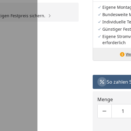
Eigene Monta
Bundesweite 
igen Festpreis sichern.
Individuelle 
Günstiger Fest
Eigene Stromv
erforderlich
Wei
So zahlen 
Menge
Produktmen
Pro