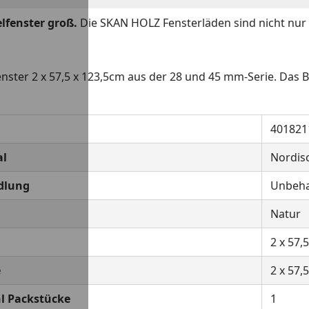
lfenster groß.
Die SKAN HOLZ Fensterläden sind nicht nur 
nster 2 x 57,5 x 123,5cm aus der 28 und 45 mm-Serie. Das B
401821
al
Nordisc
dlung
Unbeha
Natur
2 x 57,
e
2 x 57,
l Packstücke
1