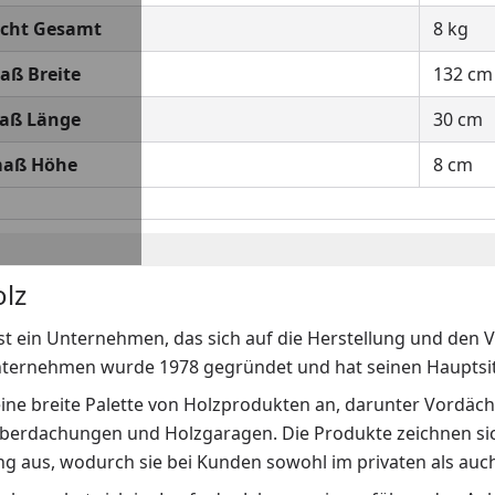
cht Gesamt
8 kg
ß Breite
132 cm
aß Länge
30 cm
maß Höhe
8 cm
lz
st ein Unternehmen, das sich auf die Herstellung und den 
nternehmen wurde 1978 gegründet und hat seinen Hauptsit
eine breite Palette von Holzprodukten an, darunter Vordäche
berdachungen und Holzgaragen. Die Produkte zeichnen sich
g aus, wodurch sie bei Kunden sowohl im privaten als auch