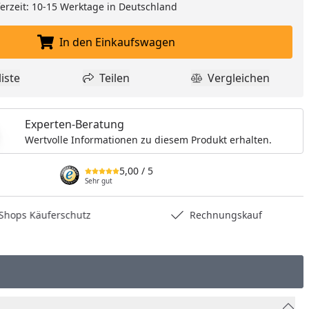
eferzeit: 10-15 Werktage in Deutschland
In den Einkaufswagen
In den Einkaufswagen legen
iste
Teilen
Vergleichen
dukt zur Wunschliste hinzufügen
Teilen
Produkt Vergle
Experten-Beratung
Wertvolle Informationen zu diesem Produkt erhalten.
5,00
/ 5
Sehr gut
hops Käuferschutz
Rechnungskauf