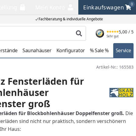
0
tellung
Mein Konto
Einkaufswagen
llung
Mein Konto
Einkaufswagen
Fachberatung & individuelle Angebote
5,00
/ 5
Produkt suchen
Sehr gut
erstände
Saunahäuser
Konfigurator
% Sale %
Service
Artikel-Nr.:
165583
z Fensterläden für
hlenhäuser
enster groß
erläden für Blockbohlenhäuser Doppelfenster groß.
Die
rläden sind nicht nur praktisch, sondern verschönern
 Ihr Haus: