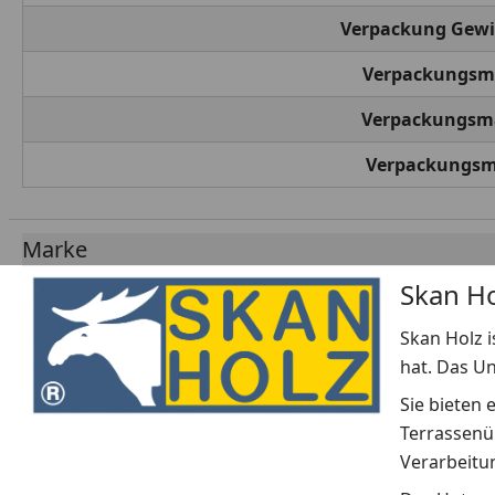
Verpackung Gewi
Verpackungsma
Verpackungsm
Verpackungs
Marke
Skan Ho
Skan Holz i
hat. Das U
Sie bieten 
Terrassenü
Verarbeitun