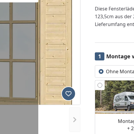
Diese Fensterläd
123,5cm aus der 
Lieferumfang ent
Montage 
Ohne Mont
Produkt zur Wunschliste hi
Nächstes Bild anzeigen
Montag
+ 2