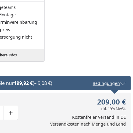
geteams
Montage
Terminvereinbarung
preis
ersorgung nicht
tere Infos
Sie nur
199,92 €
(– 9,08 €)
Bedingungen
209,00 €
inkl. 19% MwSt.
ge um eins verringern
duktmenge manuell eingeben
Produktmenge um eins erhöhen
Kostenfreier Versand in DE
Versandkosten nach Menge und Land