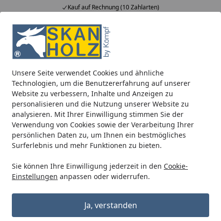
Kauf auf Rechnung (10 Zahlarten)
Alle Produkte
Mein Konto
Wunschl
Ein
5,00
/ 5
Suchen
Unsere Seite verwendet Cookies und ähnliche
Blockbohlenhäuser
Blockbohlenhäuser 45 mm
Skan Hol
Technologien, um die Benutzererfahrung auf unserer
Startseite
Website zu verbessern, Inhalte und Anzeigen zu
Skan Holz Gartenhaus Arnheim - 45
personalisieren und die Nutzung unserer Website zu
mm
analysieren. Mit Ihrer Einwilligung stimmen Sie der
Verwendung von Cookies sowie der Verarbeitung Ihrer
persönlichen Daten zu, um Ihnen ein bestmögliches
Surferlebnis und mehr Funktionen zu bieten.
Sie können Ihre Einwilligung jederzeit in den
Cookie-
Einstellungen
anpassen oder widerrufen.
Ja, verstanden