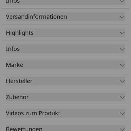
Infos
Steck-Schraub-Eckverbindung
Fußboden 19 mm inkl. imprägnierten Grundlagern
Versandinformationen
Tür und Fenster mit Echtglas
Profilzylinderschloss mit 3 Schlüsseln
Highlights
Durchgangsmaß Tür B x H 123,4 x 193 cm
Infos
Dach 19 mm Profilschalung mit Nut und Feder
Aufgrund geringer Dachneigung Eindeckung mit
Marke
Dachschindeln nicht möglich (KSK-M Dachbahnen
sind optional als Zubehör erhältlich)
Hersteller
Tipp: Unter folgendem
Link
finden Sie unseren
Kaufberater
, der Ihnen erklärt, welches Zubehör
Zubehör
für Ihren Gartenhauskauf erforderlich ist und
welches Zubehör Sie optional wählen können.
Videos zum Produkt
Wände
45 mm Blockbohlen,
unbehandelt
Bewertungen