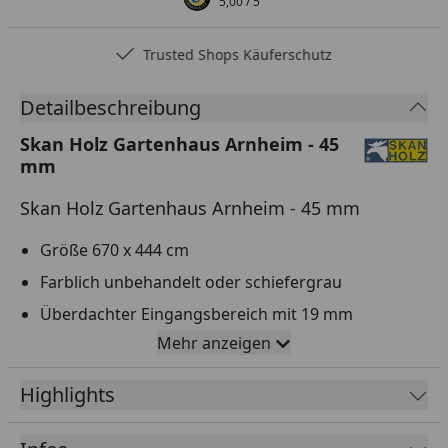
5,00
/ 5
Trusted Shops Käuferschutz
Detailbeschreibung
Skan Holz Gartenhaus Arnheim - 45
mm
Skan Holz Gartenhaus Arnheim - 45 mm
Größe 670 x 444 cm
Farblich unbehandelt oder schiefergrau
Überdachter Eingangsbereich mit 19 mm
Fußbodenbrettern
Mehr anzeigen
Hochwertiges nordisches Fichtenholz
Highlights
4-seitig gehobelte 45 mm Wandbohlen mit
Doppelnut und Feder