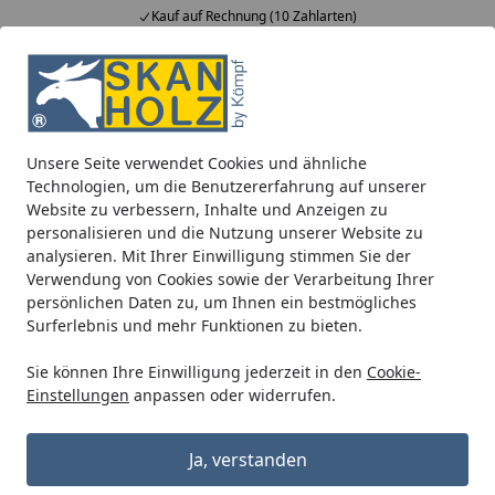
Kauf auf Rechnung (10 Zahlarten)
Alle Produkte
Mein Konto
Wunschl
Ein
5,00
/ 5
Suchen
Unsere Seite verwendet Cookies und ähnliche
Skan Holz Metall-Regenrinnen-Set 335 cm, anthrazit für Cr
Technologien, um die Benutzererfahrung auf unserer
Startseite
Website zu verbessern, Inhalte und Anzeigen zu
Skan Holz Metall-Regenrinnen-Set
personalisieren und die Nutzung unserer Website zu
335 cm, anthrazit für CrossCube 4
analysieren. Mit Ihrer Einwilligung stimmen Sie der
Verwendung von Cookies sowie der Verarbeitung Ihrer
und Cube XXL
persönlichen Daten zu, um Ihnen ein bestmögliches
Surferlebnis und mehr Funktionen zu bieten.
Sie können Ihre Einwilligung jederzeit in den
Cookie-
Einstellungen
anpassen oder widerrufen.
Ja, verstanden