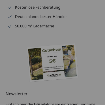
Regenrinnenhalter
Silikonkartusche
Kostenlose Fachberatung
Packmaße (B x L x H),
Deutschlands bester Händler
25 x 170 x 25 cm, 12,5
Gewicht
kg
50.000 m² Lagerfläche
Datenblatt Skan Holz Metall-Regenrinne 335
cm, anthrazit für Cross Cube 4
Montageanleitung Skan Holz Metall-
Regenrinne 335 cm, anthrazit für Cross Cube
4
Newsletter
Einfach hier die E-Mail-Adresse eintragen und
viele