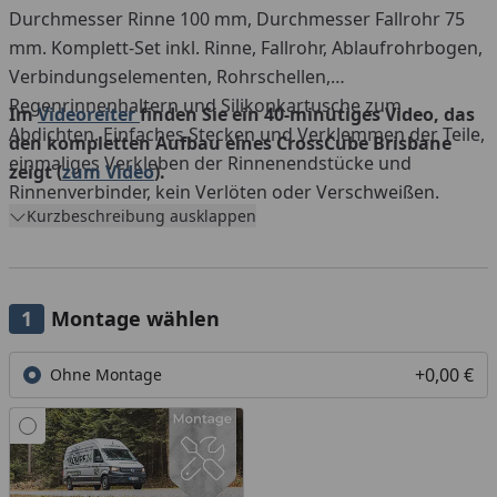
Durchmesser Rinne 100 mm, Durchmesser Fallrohr 75
mm. Komplett-Set inkl. Rinne, Fallrohr, Ablaufrohrbogen,
Verbindungselementen, Rohrschellen,
Regenrinnenhaltern und Silikonkartusche zum
Im
Videoreiter
finden Sie ein 40-minütiges Video, das
Abdichten. Einfaches Stecken und Verklemmen der Teile,
den kompletten Aufbau eines CrossCube Brisbane
einmaliges Verkleben der Rinnenendstücke und
zeigt (
zum Video
).
Rinnenverbinder, kein Verlöten oder Verschweißen.
Kurzbeschreibung ausklappen
Montage wählen
+0,00 €
Ohne Montage