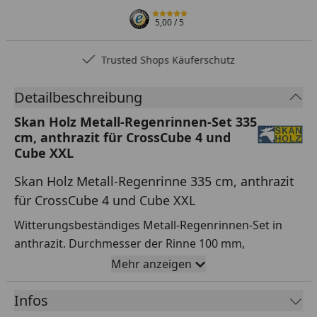
5,00
/ 5
Trusted Shops Käuferschutz
Detailbeschreibung
Skan Holz Metall-Regenrinnen-Set 335
cm, anthrazit für CrossCube 4 und
Cube XXL
Skan Holz Metall-Regenrinne 335 cm, anthrazit
für CrossCube 4 und Cube XXL
Witterungsbeständiges Metall-Regenrinnen-Set in
anthrazit. Durchmesser der Rinne 100 mm,
Durchmesser des Fallrohrs 75 mm. Dieses Komplett-
Mehr anzeigen
Set beinhaltet Rinne, Fallrohr, Ablaufrohrbogen,
Verbindungselemente, Rohrschellen,
Infos
Regenrinnenhaltern und Silikonkartusche zum