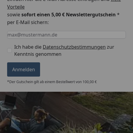
Vorteile
sowie
sofort einen 5,00 € Newslettergutschein
*
per E-Mail sichern:
Keine Eingabe erforderlich
Eingabe erforderlich
E-Mail *
Ich habe die
Datenschutzbestimmungen
zur
Kenntnis genommen
Anmelden
*Der Gutschein gilt ab einem Bestellwert von 100,00 €
Trusted Shops
5,00
/ 5