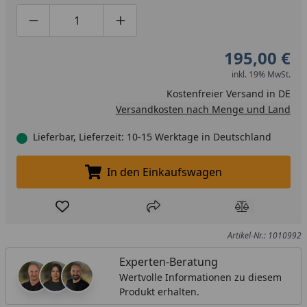
Produktmenge um eins verringern
Produktmenge manuell eingeben
Produktmenge um eins erhöhen
195,00 €
inkl. 19% MwSt.
Kostenfreier Versand in DE
Versandkosten nach Menge und Land
Lieferbar, Lieferzeit: 10-15 Werktage in Deutschland
In den Einkaufswagen
In den Einkaufswagen legen
Produkt zur Wunschliste hinzufügen
Teilen
Produkt Ver
Artikel-Nr.: 1010992
Experten-Beratung
Wertvolle Informationen zu diesem
Produkt erhalten.