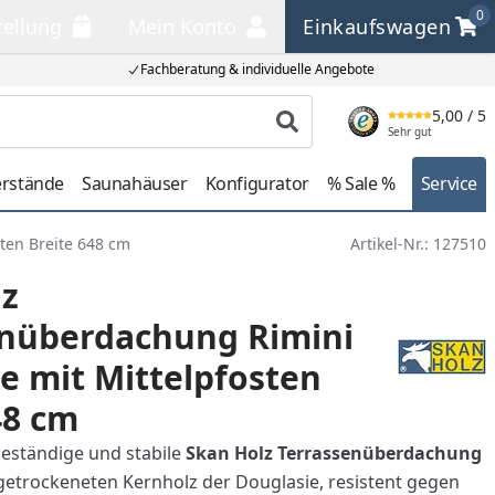
0
tellung
Mein Konto
Einkaufswagen
llung
Mein Konto
Einkaufswagen
Fachberatung & individuelle Angebote
5,00
/ 5
Produkt suchen
Sehr gut
erstände
Saunahäuser
Konfigurator
% Sale %
Service
ten Breite 648 cm
Artikel-Nr.:
127510
lz
enüberdachung Rimini
e mit Mittelpfosten
48 cm
eständige und stabile
Skan Holz Terrassenüberdachung
etrockeneten Kernholz der Douglasie, resistent gegen