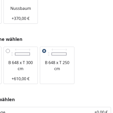
Nussbaum
+370,00 €
he wählen
B 648 x T 300
B 648 x T 250
cm
cm
+610,00 €
wählen
age
+0,00 €