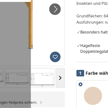
Insekten und Pilz
Grundflächen: 64
Ausführungen: n
Besonders halt
Hagelfeste
Doppelstegpla
Produkt zur Wunschliste hi
Farbe wäh
Nächstes Bild anzeigen
Alle anzeigen (2)
igen Festpreis sichern.