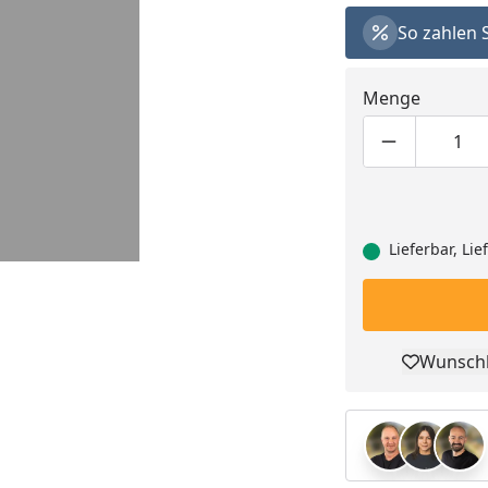
So zahlen 
Menge
Produktmen
Pro
Lieferbar, Li
Wunschl
Pro