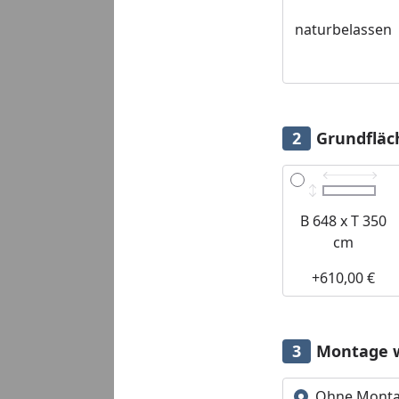
naturbelassen
Grundfläc
Alle anzeigen (3)
B 648 x T 350
cm
+610,00 €
Montage 
Ohne Mont