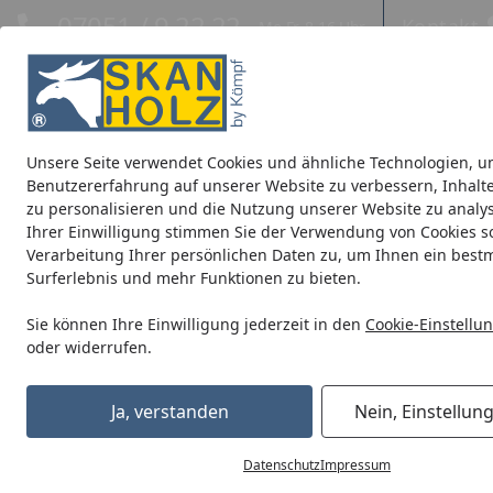
Hotline
07051 / 9 22 22
Kontakt
Mo-Fr. 8-16 Uhr
Kontakt
Eigene Montage-Teams
Unsere Seite verwendet Cookies und ähnliche Technologien, u
Blockbohlenhäuser
CrossCube
Pavillons
Terrassenüb
Benutzererfahrung auf unserer Website zu verbessern, Inhalt
zu personalisieren und die Nutzung unserer Website zu analys
Ihrer Einwilligung stimmen Sie der Verwendung von Cookies s
Terrassenüberdachungen
zum Wandanbau
Douglasie
Verarbeitung Ihrer persönlichen Daten zu, um Ihnen ein best
Startseite
Surferlebnis und mehr Funktionen zu bieten.
Sie können Ihre Einwilligung jederzeit in den
Cookie-Einstellu
oder widerrufen.
Ja, verstanden
Nein, Einstellun
Datenschutz
Impressum