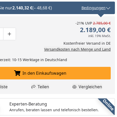
Sie nur
2.140,32 €
(– 48,68 €)
Bedingungen
-21%
UVP
2.785,00 €
2.189,00 €
inkl. 19% MwSt.
ge um eins verringern
duktmenge manuell eingeben
Produktmenge um eins erhöhen
Kostenfreier Versand in DE
Versandkosten nach Menge und Land
eferzeit: 10-15 Werktage in Deutschland
In den Einkaufswagen
In den Einkaufswagen legen
iste
Teilen
Vergleichen
dukt zur Wunschliste hinzufügen
Teilen
Produkt Vergle
Online
Experten-Beratung
Anrufen, beraten lassen und telefonisch bestellen.