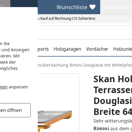
Wunschliste
Meine Bes
Wunschliste
Meine Beste
Kauf auf Rechnung (10 Zahlarten)
m die
erdachungen
Carports
Holzgaragen
Vordächer
Holzunt
e und Anzeigen
ieren. Mit
owie der
Skan Holz Terrassenüberdachung Rimini Douglasie mit Mittelpfos
mögliches
Skan Ho
Terrass
ngen
anpassen
Douglasi
Breite 6
gen öffnen
Sehr witterungsb
Rimini
aus dem g