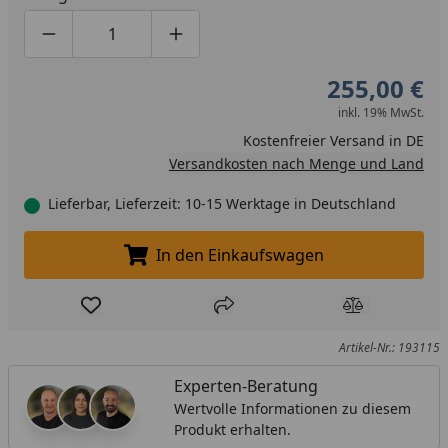
Produktmenge um eins verringern
Produktmenge manuell eingeben
Produktmenge um eins erhöhen
255,00 €
inkl. 19% MwSt.
Kostenfreier Versand in DE
Versandkosten nach Menge und Land
Lieferbar, Lieferzeit: 10-15 Werktage in Deutschland
In den Einkaufswagen
In den Einkaufswagen legen
Produkt zur Wunschliste hinzufügen
Teilen
Produkt Ver
Artikel-Nr.: 193115
Experten-Beratung
Wertvolle Informationen zu diesem
Produkt erhalten.