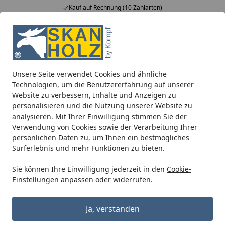
Kauf auf Rechnung (10 Zahlarten)
Alle Produkte
Mein Konto
Wunschl
Ein
5,00
/ 5
Suchen
Unsere Seite verwendet Cookies und ähnliche
Carports
Zubehör für Carports
Skan Holz Metall Regenr
Technologien, um die Benutzererfahrung auf unserer
Startseite
Website zu verbessern, Inhalte und Anzeigen zu
Skan Holz Metall Regenrinnen-Set
personalisieren und die Nutzung unserer Website zu
für Flachdach-Carports
analysieren. Mit Ihrer Einwilligung stimmen Sie der
Verwendung von Cookies sowie der Verarbeitung Ihrer
persönlichen Daten zu, um Ihnen ein bestmögliches
Surferlebnis und mehr Funktionen zu bieten.
Sie können Ihre Einwilligung jederzeit in den
Cookie-
Einstellungen
anpassen oder widerrufen.
Ja, verstanden