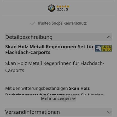
5,00
/ 5
Trusted Shops Käuferschutz
Detailbeschreibung
Skan Holz Metall Regenrinnen-Set für
Flachdach-Carports
Skan Holz Metall Regenrinnen für Flachdach-
Carports
Mit den witterungsbeständigen
Skan Holz
Dachrinnensets für Carports
sorgen Sie für eine
Mehr anzeigen
punktgenaue Entwässerung des Daches. Lieferung
inkl. Metallrinnen in weiß oder anthrazit beschichtet,
Versandinformationen
Fallrohr, Ablaufrohrbogen, Verbindungselementen,