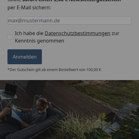
per E-Mail sichern:
Keine Eingabe erforderlich
Eingabe erforderlich
E-Mail *
Ich habe die
Datenschutzbestimmungen
zur
Kenntnis genommen
Anmelden
*Der Gutschein gilt ab einem Bestellwert von 100,00 €
Trusted Shops
5,00
/ 5