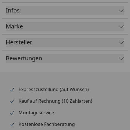
Rohrschellen, Rinnenhalter und Silikon zum
Infos
Verkleben der Rinnenstücke.
Marke
Metallrinnen in anthrazit oder weiß
Hersteller
beschichtet, 324 / 434 / 648 cm
Bewertungen
Rinnen mit 100 mm und Fallrohre mit 75 mm
Durchmesser
Komplette Bausätze
Expresszustellung (auf Wunsch)
Einfaches Stecken und Verklemmen der Teile
Kauf auf Rechnung (10 Zahlarten)
Einmaliges Verkleben der Rinnenendstücke und
Montageservice
Rinnenverbinder durch mitgeliefertes Silikon
Kostenlose Fachberatung