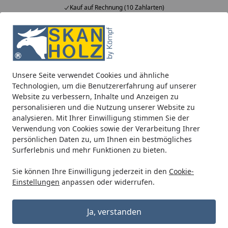
Kauf auf Rechnung (10 Zahlarten)
Alle Produkte
Mein Konto
Wunschl
Ein
5,00
/ 5
Suchen
Unsere Seite verwendet Cookies und ähnliche
Traufstreifen aus PVC 270x12cm Farbe schwarz
Technologien, um die Benutzererfahrung auf unserer
Startseite
Website zu verbessern, Inhalte und Anzeigen zu
Traufstreifen aus PVC 270x12cm
personalisieren und die Nutzung unserer Website zu
Farbe schwarz
analysieren. Mit Ihrer Einwilligung stimmen Sie der
Verwendung von Cookies sowie der Verarbeitung Ihrer
persönlichen Daten zu, um Ihnen ein bestmögliches
Surferlebnis und mehr Funktionen zu bieten.
Sie können Ihre Einwilligung jederzeit in den
Cookie-
Einstellungen
anpassen oder widerrufen.
Ja, verstanden