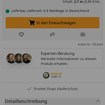
Inhalt:
2,7 m
(3,89 €/m)
Lieferbar, Lieferzeit: 6-8 Werktage in Deutschland
In den Einkaufswagen
In den Einkaufswagen legen
Produkt zur Wunschliste hinzufügen
Teilen
Produkt Ver
Artikel-Nr.: 1953442
Experten-Beratung
Wertvolle Informationen zu diesem
Produkt erhalten.
5,00
/ 5
Trusted Shops Käuferschutz
Detailbeschreibung