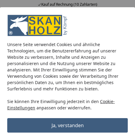
Kauf auf Rechnung (10 Zahlarten)
Alle Produkte
Mein Konto
Wunschl
Ein
5,00
/ 5
Suchen
Unsere Seite verwendet Cookies und ähnliche
Dachrinne 100cm, RG100 Typ 300 anthrazit
Technologien, um die Benutzererfahrung auf unserer
Startseite
Website zu verbessern, Inhalte und Anzeigen zu
Dachrinne 100cm, RG100 Typ 300
personalisieren und die Nutzung unserer Website zu
anthrazit
analysieren. Mit Ihrer Einwilligung stimmen Sie der
Verwendung von Cookies sowie der Verarbeitung Ihrer
persönlichen Daten zu, um Ihnen ein bestmögliches
Surferlebnis und mehr Funktionen zu bieten.
Sie können Ihre Einwilligung jederzeit in den
Cookie-
Einstellungen
anpassen oder widerrufen.
Ja, verstanden