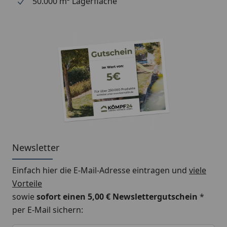
50.000 m² Lagerfläche
Newsletter
Einfach hier die E-Mail-Adresse eintragen und
viele
Vorteile
sowie
sofort einen 5,00 € Newslettergutschein
*
per E-Mail sichern:
Keine Eingabe erforderlich
Eingabe erforderlich
E-Mail *