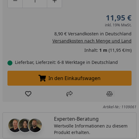
Produktmenge um eins verringern
Produktmenge manuell eingeben
Produktmenge um eins erhöhen
11,95 €
inkl. 19% MwSt.
8,90 € Versandkosten in Deutschland
Versandkosten nach Menge und Land
Inhalt:
1 m
(11,95 €/m)
Lieferbar, Lieferzeit: 6-8 Werktage in Deutschland
In den Einkaufswagen
In den Einkaufswagen legen
Produkt zur Wunschliste hinzufügen
Teilen
Produkt Ver
Artikel-Nr.: 1109061
Experten-Beratung
Wertvolle Informationen zu diesem
Produkt erhalten.