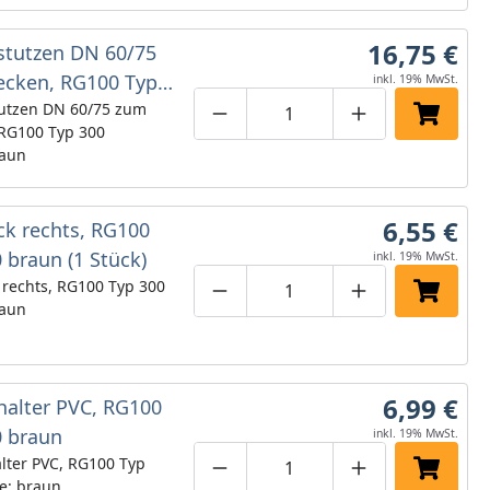
t wird. Erhältlich in braun, weiß
razitDurchmesser: 60 mm
16,75 €
stutzen DN 60/75
ecken, RG100 Typ
inkl. 19% MwSt.
aun
utzen DN 60/75 zum
Produktmenge um eins verringe
Produktmenge manuell
Produktmenge 
In den 
 RG100 Typ 300
raun
6,55 €
ck rechts, RG100
 braun (1 Stück)
inkl. 19% MwSt.
 rechts, RG100 Typ 300
Produktmenge um eins verringe
Produktmenge manuell
Produktmenge 
In den 
raun
6,99 €
halter PVC, RG100
0 braun
inkl. 19% MwSt.
lter PVC, RG100 Typ
Produktmenge um eins verringe
Produktmenge manuell
Produktmenge 
In den 
e: braun