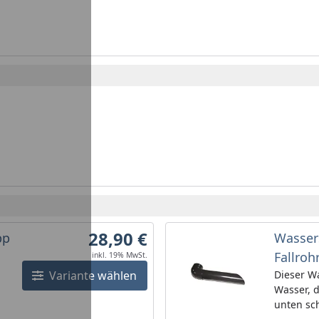
28,90 €
pp
Wasser
Fallroh
inkl. 19% MwSt.
Variante wählen
Dieser Wa
Wasser, d
unten sc