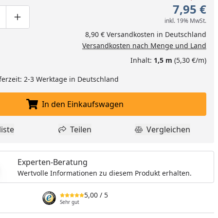
7,95 €
inkl. 19% MwSt.
ge um eins verringern
duktmenge manuell eingeben
Produktmenge um eins erhöhen
8,90 € Versandkosten in Deutschland
Versandkosten nach Menge und Land
Inhalt:
1,5 m
(5,30 €/m)
ferzeit: 2-3 Werktage in Deutschland
In den Einkaufswagen
In den Einkaufswagen legen
iste
Teilen
Vergleichen
dukt zur Wunschliste hinzufügen
Teilen
Produkt Vergle
nzufügen
Experten-Beratung
Wertvolle Informationen zu diesem Produkt erhalten.
5,00
/ 5
Sehr gut