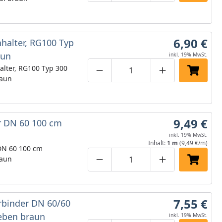
6,90 €
halter, RG100 Typ
aun
inkl. 19% MwSt.
alter, RG100 Typ 300
Produktmenge um eins verringe
Produktmenge manuell
Produktmenge 
In den 
raun
9,49 €
r DN 60 100 cm
inkl. 19% MwSt.
Inhalt:
1 m
(9,49 €/m)
 DN 60 100 cm
raun
Produktmenge um eins verringe
Produktmenge manuell
Produktmenge 
In den 
7,55 €
rbinder DN 60/60
eben braun
inkl. 19% MwSt.