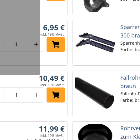
6,95 €
Sparren
300 br
inkl. 19% MwSt.
Sparrenh
roduktmenge um eins verringern
Produktmenge manuell eingeben
Produktmenge um eins erhöhen
In den Einkaufswagen legen
Farbe: b
10,49 €
Fallroh
braun
inkl. 19% MwSt.
Fallrohr
roduktmenge um eins verringern
Produktmenge manuell eingeben
Produktmenge um eins erhöhen
In den Einkaufswagen legen
Farbe: b
11,99 €
Rohrve
zum Kl
inkl. 19% MwSt.