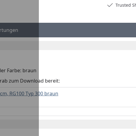
Deutschlands bester Händler
Trusted S
rtungen
der Farbe: braun
orab zum Download bereit:
cm, RG100 Typ 300 braun