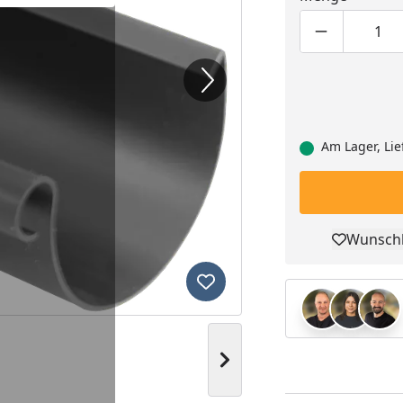
Produktmen
Pro
Am Lager, Lie
Wunschl
Pro
Produkt zur Wunschliste hi
Nächstes Bild anzeigen