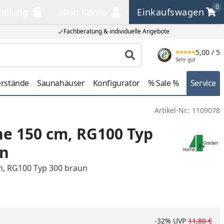
0
tellung
Mein Konto
Einkaufswagen
llung
Mein Konto
Einkaufswagen
Fachberatung & individuelle Angebote
5,00
/ 5
Produkt suchen
Sehr gut
erstände
Saunahäuser
Konfigurator
% Sale %
Service
Artikel-Nr.:
1109078
e 150 cm, RG100 Typ
un
m, RG100 Typ 300 braun
-32%
UVP
11,80 €