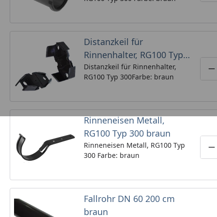
Distanzkeil für
Rinnenhalter, RG100 Typ
300 braun
Distanzkeil für Rinnenhalter,
P
RG100 Typ 300Farbe: braun
Rinneneisen Metall,
RG100 Typ 300 braun
Rinneneisen Metall, RG100 Typ
P
300 Farbe: braun
Fallrohr DN 60 200 cm
braun