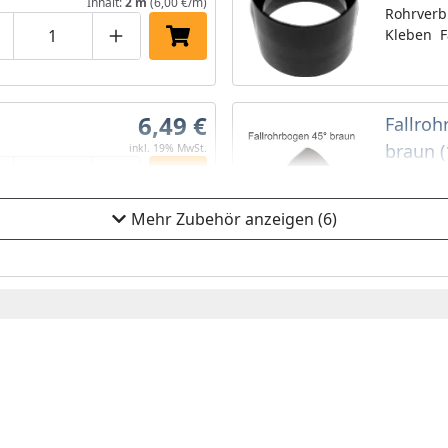
Inhalt:
2 m
(6,00 €/m)
Rohrverb
Kleben F
roduktmenge um eins verringern
Produktmenge manuell eingeben
Produktmenge um eins erhöhen
In den Einkaufswagen legen
6,49 €
Fallro
braun (
inkl. 19% MwSt.
Fallrohr
roduktmenge um eins verringern
Produktmenge manuell eingeben
Produktmenge um eins erhöhen
In den Einkaufswagen legen
Stück)Fa
Mehr Zubehör anzeigen (6)