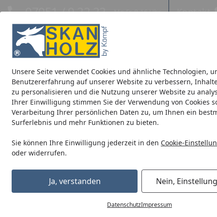
Hotline
07051 / 9 22 22
Kontakt
Mo-Fr. 8-16 Uhr
Kontakt
Eigene Montage-Teams
Unsere Seite verwendet Cookies und ähnliche Technologien, u
Blockbohlenhäuser
CrossCube
Pavillons
Terrassenüb
Benutzererfahrung auf unserer Website zu verbessern, Inhalt
zu personalisieren und die Nutzung unserer Website zu analys
Ihrer Einwilligung stimmen Sie der Verwendung von Cookies s
Dachrinne 150 cm, RG100 Typ 300 braun
Verarbeitung Ihrer persönlichen Daten zu, um Ihnen ein best
Startseite
Surferlebnis und mehr Funktionen zu bieten.
Sie können Ihre Einwilligung jederzeit in den
Cookie-Einstellu
oder widerrufen.
Ja, verstanden
Nein, Einstellun
Datenschutz
Impressum