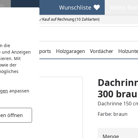
Wunschliste
Meine Bes
Wunschliste
Meine Beste
Kauf auf Rechnung (10 Zahlarten)
m die
erdachungen
Carports
Holzgaragen
Vordächer
Holzunt
e und Anzeigen
ieren. Mit
owie der
mögliches
Dachrinn
300 bra
ngen
anpassen
Dachrinne 150 c
Farbe: braun
gen öffnen
Menge