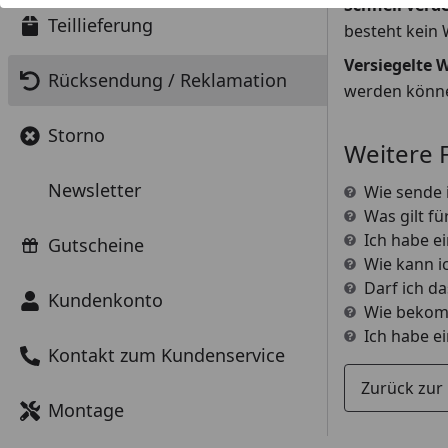
Schnell verd
Teillieferung
besteht kein 
Versiegelte 
Rücksendung / Reklamation
werden können
Storno
Weitere 
Newsletter
Wie sende i
Was gilt f
Ich habe e
Gutscheine
Wie kann i
Darf ich da
Kundenkonto
Wie bekomm
Ich habe e
Kontakt zum Kundenservice
Zurück zur
Montage