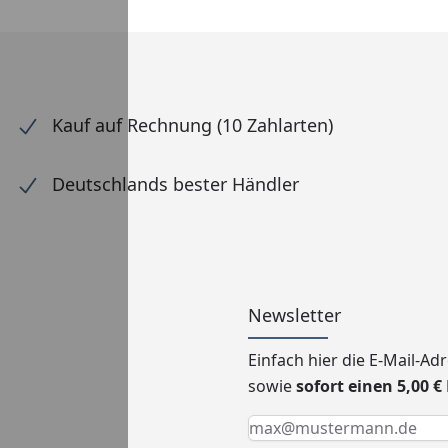
Kauf auf Rechnung (10 Zahlarten)
Deutschlands bester Händler
Newsletter
Einfach hier die E-Mail-A
sowie
sofort einen 5,00 
Keine Eingabe erforderlic
Eingabe erforderlich
E-Mail *