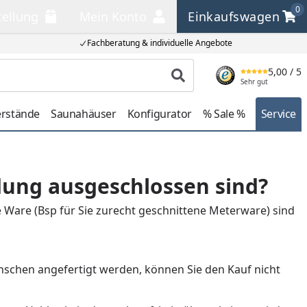
0
tellung
Mein Konto
Einkaufswagen
llung
Mein Konto
Einkaufswagen
Fachberatung & individuelle Angebote
5,00
/ 5
Produkt suchen
Sehr gut
erstände
Saunahäuser
Konfigurator
% Sale %
Service
ndung ausgeschlossen sind?
e Ware (Bsp für Sie zurecht geschnittene Meterware) sind
nschen angefertigt werden, können Sie den Kauf nicht