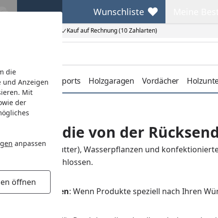
Wunschliste
Meine Bes
Wunschliste
Meine Beste
Kauf auf Rechnung (10 Zahlarten)
m die
erdachungen
Carports
Holzgaragen
Vordächer
Holzunt
e und Anzeigen
ieren. Mit
owie der
nd?
mögliches
s Artikel, die von der Rückse
ngen
anpassen
Ware (Bsp Frostfutter), Wasserpflanzen und konfektioniert
sendung ausgeschlossen.
gen öffnen
angefertigte Waren
: Wenn Produkte speziell nach Ihren Wü