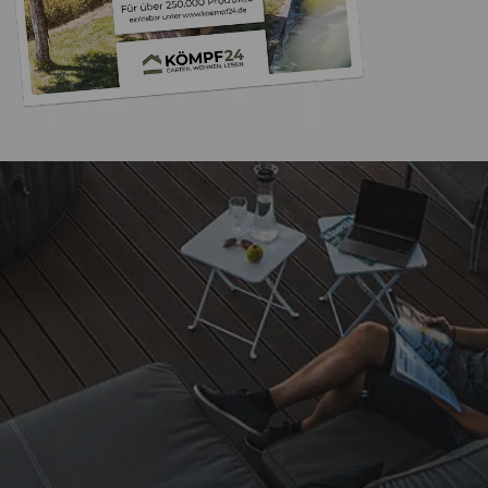
Trusted Shops
„Schnelle Lieferu
Abwicklun
5,00
/ 5
18.04.202
Sehr gut
Auszeichnungen