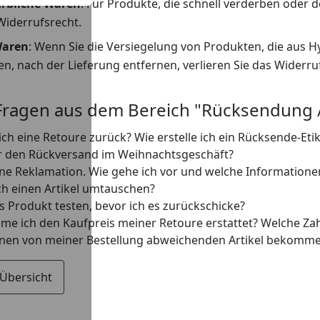
erbliche Waren
: Für Produkte, die schnell verderben oder 
Widerrufsrecht.
Waren
: Wenn Sie die Versiegelung von Produkten, die aus
, nach der Lieferung entfernen, verlieren Sie das Widerru
Fragen aus dem Bereich "Rücksendung 
ch eine Retoure zurück? Wie erstelle ich ein Rücksende-Etik
ür den Rückversand im Weihnachtsgeschäft?
ine Reklamation. Wie gehe ich vor und welche Informatione
ch einen Artikel umtauschen?
s Produkt testen, bevor ich es zurückschicke?
e ich den Kaufpreis meiner Retoure erstattet? Welche Zah
inen von meiner Bestellung abweichenden Artikel bekommen
 Übersicht