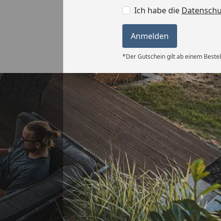
Ich habe die
Datensch
Anmelden
*Der Gutschein gilt ab einem Bestel
Versand
ng, super
g.“
6
Akzeptierte Zahlungsa