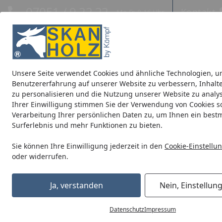
Hotline
07051 / 9 22 22
Kontakt
Mo-Fr. 8-16 Uhr
Kontakt
Eigene Montage-Teams
Unsere Seite verwendet Cookies und ähnliche Technologien, u
Blockbohlenhäuser
CrossCube
Pavillons
Terrassenüb
Benutzererfahrung auf unserer Website zu verbessern, Inhalt
zu personalisieren und die Nutzung unserer Website zu analys
Ihrer Einwilligung stimmen Sie der Verwendung von Cookies s
Gibt es Artikel, die von der Rücksendung ausgeschlossen si
Verarbeitung Ihrer persönlichen Daten zu, um Ihnen ein best
Startseite
Surferlebnis und mehr Funktionen zu bieten.
Antworten zu den Themen
Gibt e
Sie können Ihre Einwilligung jederzeit in den
Cookie-Einstellu
Bestellung
Tiefgekühlte 
oder widerrufen.
von der Rück
Bezahlung & Rechnung
Ja, verstanden
Nein, Einstellun
Individuell 
Versand und Lieferung
widerrufen.
Datenschutz
Impressum