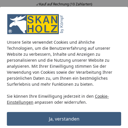
Kauf auf Rechnung (10 Zahlarten)
Alle Produkte
Mein Konto
Wunschl
Ein
5,00
/ 5
Suchen
Unsere Seite verwendet Cookies und ähnliche
FAQ - Versand & Lieferung
Technologien, um die Benutzererfahrung auf unserer
Startseite
Website zu verbessern, Inhalte und Anzeigen zu
personalisieren und die Nutzung unserer Website zu
Versand und Lieferung
analysieren. Mit Ihrer Einwilligung stimmen Sie der
Verwendung von Cookies sowie der Verarbeitung Ihrer
Ist meine Bestellung schon versendet?
persönlichen Daten zu, um Ihnen ein bestmögliches
Surferlebnis und mehr Funktionen zu bieten.
Unter der Rubrik "Meine Bestellung" können Sie den
Bestellstatus einsehen. Sobald die bestellte Ware auf dem
Sie können Ihre Einwilligung jederzeit in den
Cookie-
Weg zu Ihnen ist, erhalten Sie eine Versandbestätigung
Einstellungen
anpassen oder widerrufen.
sowie einen Link, um die Sendung zu verfolgen
(Trackinglink).
Weiterlesen
Ja, verstanden