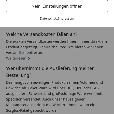
Wie lange beträgt die Lieferzeit?
Nein, Einstellungen öffnen
Auf der Produkt-Detailseite wird Ihnen die genaue
Lieferzeit eines Produkts angezeigt. Diese ist von vielen
Faktoren abhängig.
Datenschutz
Impressum
Weiterlesen
Welche Versandkosten fallen an?
Die exakten Versandkosten werden Ihnen immer direkt am
Produkt angezeigt. Zahlreiche Produkte bieten wir Ihnen
versandkostenfrei an.
Weiterlesen
Wer übernimmt die Auslieferung meiner
Bestellung?
Das hängt vom jeweiligen Produkt, seinem Volumen und
Gewicht, ab. Paket-Ware wird über DHL, DPD oder GLS
ausgeliefert. Schwere und großvolumige Ware wird mittels
Spedition versendet. Auch unser hauseigener
Montageservice bringt die Ware zu Ihnen, wenn ein
Sorglos-Paket gebucht wurde.