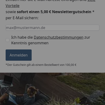
Vorteile
sowie
sofort einen 5,00 € Newslettergutschein
*
per E-Mail sichern:
Keine Eingabe erforderlich
Eingabe erforderlich
E-Mail *
Ich habe die
Datenschutzbestimmungen
zur
Kenntnis genommen
Anmelden
*Der Gutschein gilt ab einem Bestellwert von 100,00 €
Trusted Shops
5,00
/ 5