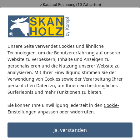
Kauf auf Rechnung (10 Zahlarten)
Alle Produkte
Mein Konto
Wunschl
Ein
5,00
/ 5
Suchen
Unsere Seite verwendet Cookies und ähnliche
Wo Gutschein kaufen?
Technologien, um die Benutzererfahrung auf unserer
Startseite
Website zu verbessern, Inhalte und Anzeigen zu
Wo kann ich einen Gutschein
personalisieren und die Nutzung unserer Website zu
analysieren. Mit Ihrer Einwilligung stimmen Sie der
erwerben?
Verwendung von Cookies sowie der Verarbeitung Ihrer
In unseren Shops finden Sie
hier
Geschenk-Gutscheine
persönlichen Daten zu, um Ihnen ein bestmögliches
Surferlebnis und mehr Funktionen zu bieten.
für jeden Anlass oder Sie geben alternativ "Gutschein" in
das Suchfeld ein. Den Gutscheinbetrag zwischen 20 -
Sie können Ihre Einwilligung jederzeit in den
Cookie-
5.000 € bestimmen Sie selbst. Die Gutscheine erhalten
Einstellungen
anpassen oder widerrufen.
Sie in verschiedenen Designs, Sie können frei wählen
und sich ein Motiv aussuchen.
Ja, verstanden