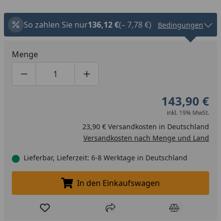
So zahlen Sie nur
136,12 €
(– 7,78 €)
Bedingungen
Menge
Produktmenge um eins verringern
Produktmenge manuell eingeben
Produktmenge um eins erhöhen
143,90 €
inkl. 19% MwSt.
23,90 € Versandkosten in Deutschland
Versandkosten nach Menge und Land
Lieferbar, Lieferzeit: 6-8 Werktage in Deutschland
In den Einkaufswagen
In den Einkaufswagen legen
Produkt zur Wunschliste hinzufügen
Teilen
Produkt Ver