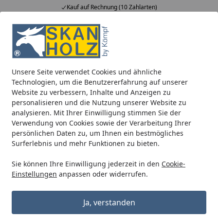
Kauf auf Rechnung (10 Zahlarten)
Alle Produkte
Mein Konto
Wunschl
Ein
5,00
/ 5
Suchen
Unsere Seite verwendet Cookies und ähnliche
Blockbohlenhäuser
Zubehör für Blockbohlenhäuser
Dac
Technologien, um die Benutzererfahrung auf unserer
Startseite
Website zu verbessern, Inhalte und Anzeigen zu
Kunststoff Dachrinnenset 202Ax für
personalisieren und die Nutzung unserer Website zu
Gartenhäuser anthrazit
analysieren. Mit Ihrer Einwilligung stimmen Sie der
Verwendung von Cookies sowie der Verarbeitung Ihrer
persönlichen Daten zu, um Ihnen ein bestmögliches
Surferlebnis und mehr Funktionen zu bieten.
Sie können Ihre Einwilligung jederzeit in den
Cookie-
Einstellungen
anpassen oder widerrufen.
Ja, verstanden