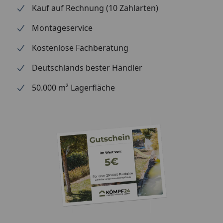
Regentonne
Kauf auf Rechnung (10 Zahlarten)
Wasserspeier
Montageservice
Kostenlose Fachberatung
Bitte beachten Sie: Die Dachrinnen können auch ohne
Traufbretter montiert werden, allerdings müssen die
Deutschlands bester Händler
Rinneisen entsprechend der Dachneigung bauseits
50.000 m² Lagerfläche
gebogen werden.
Schrauben für die Befestigung der Rinnenhalter sind
nicht im Lieferumfang enthalten.
Montageanleitung Kastenrinne Typ 200
(Rinnenbreite 68 mm)