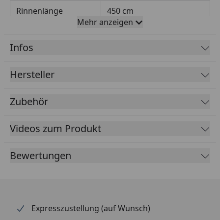
Rinnenlänge
450 cm
Mehr anzeigen
Rinnenbreite
68 mm
Infos
Fallrohrdurchmesser
60 mm
Material
Kunststoff
Hersteller
Farbe
Anthrazit
Zubehör
Lieferumfang
Rinnenrohre
Fallrohr
Videos zum Produkt
Rinneisen
Montagematerial
Bewertungen
Ausführliche
Montageanleitung
Optional erhältlich
Regensammler mit
(siehe Reiter
Überlaufstopp jeweils für
Expresszustellung (auf Wunsch)
"Zubehör")
Anschluss einer