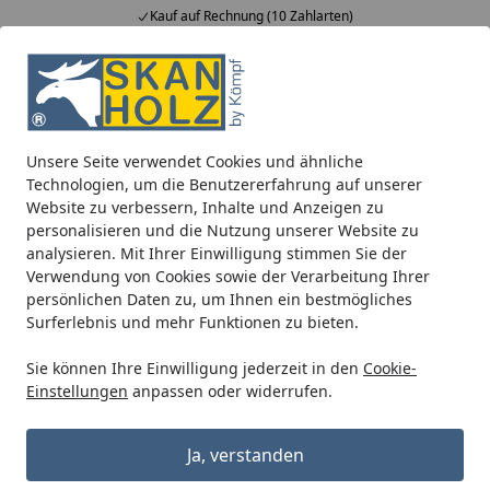
Kauf auf Rechnung (10 Zahlarten)
Alle Produkte
Mein Konto
Wunschl
Ein
5,00
/ 5
Suchen
Unsere Seite verwendet Cookies und ähnliche
Kunststoff Dachrinnenset 441Bx für Weka Gartenhäuser un
Technologien, um die Benutzererfahrung auf unserer
Startseite
Website zu verbessern, Inhalte und Anzeigen zu
Kunststoff Dachrinnenset 441Bx für
personalisieren und die Nutzung unserer Website zu
Weka Gartenhäuser und
analysieren. Mit Ihrer Einwilligung stimmen Sie der
Verwendung von Cookies sowie der Verarbeitung Ihrer
Gartenlauben
persönlichen Daten zu, um Ihnen ein bestmögliches
Surferlebnis und mehr Funktionen zu bieten.
Sie können Ihre Einwilligung jederzeit in den
Cookie-
Einstellungen
anpassen oder widerrufen.
Ja, verstanden