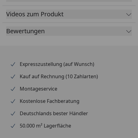
Rinnenbreite
78 mm
Videos zum Produkt
Fallrohrdurchmesser
60 mm
Material
Kunststoff
Bewertungen
Farbe
Braun
Weiß
Anthrazit
Expresszustellung (auf Wunsch)
Lieferumfang
Rinnenrohre
2 Fallrohre
Kauf auf Rechnung (10 Zahlarten)
Kunststoffhalter
Montagematerial
Montageservice
Ausführliche
Kostenlose Fachberatung
Montageanleitung
Deutschlands bester Händler
optional erhältlich
Regensammler mit
(siehe Reiter
Überlaufstopp
50.000 m² Lagerfläche
"Zubehör")
jeweils für Anschluss
einer Regentonne