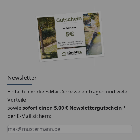
Wasserspeier
Bitte beachten Sie: Für die Montage werden
Traufbretter benötigt.
Schrauben für die Befestigung der Rinnenhalter sind
nicht im Lieferumfang enthalten.
Newsletter
Montageanleitung Wulstrinne Typ 250
(Rinnenbreite 78 mm)
Einfach hier die E-Mail-Adresse eintragen und
viele
Vorteile
sowie
sofort einen 5,00 € Newslettergutschein
*
per E-Mail sichern:
Keine Eingabe erforderlich
Eingabe erforderlich
E-Mail *