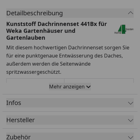
Detailbeschreibung
Kunststoff Dachrinnenset 441Bx für
Weka Gartenhäuser und
Gartenlauben
Mit diesem hochwertigen Dachrinnenset sorgen Sie
für eine punktgenaue Entwässerung des Daches,
außerdem werden die Seitenwände
spritzwassergeschützt.
Passend zu
Gartenhaus Mediterrana
Mehr anzeigen
4-Eck 238 x 238 cm (mit
und ohne Dachaufsatz)
Infos
Gartenlaube Paradies 1
333 x 333 cm
Hersteller
Rinnenlänge
4 x 350 cm
Zubehör