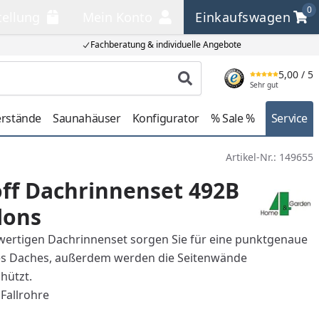
0
tellung
Mein Konto
Einkaufswagen
llung
Mein Konto
Einkaufswagen
Fachberatung & individuelle Angebote
5,00
/ 5
Produkt suchen
Sehr gut
erstände
Saunahäuser
Konfigurator
% Sale %
Service
Artikel-Nr.:
149655
ff Dachrinnenset 492B
lons
ertigen Dachrinnenset sorgen Sie für eine punktgenaue
s Daches, außerdem werden die Seitenwände
hützt.
 Fallrohre