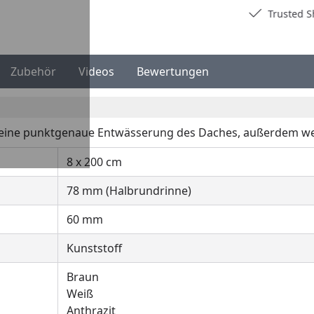
Deutschlands bester Händler
Trusted S
Zubehör
Videos
Bewertungen
 eine punktgenaue Entwässerung des Daches, außerdem we
8 x 200 cm
78 mm (Halbrundrinne)
60 mm
Kunststoff
Braun
Weiß
Anthrazit