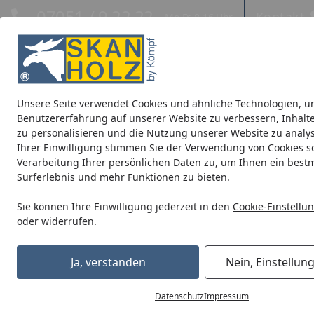
Hotline
07051 / 9 22 22
Kontakt
Mo-Fr. 8-16 Uhr
Kontakt
Eigene Montage-Teams
Unsere Seite verwendet Cookies und ähnliche Technologien, u
Blockbohlenhäuser
CrossCube
Pavillons
Terrassenüb
Benutzererfahrung auf unserer Website zu verbessern, Inhalt
zu personalisieren und die Nutzung unserer Website zu analys
Ihrer Einwilligung stimmen Sie der Verwendung von Cookies s
Kunststoff Dachrinnenset 492B für Pavillons
Verarbeitung Ihrer persönlichen Daten zu, um Ihnen ein best
Startseite
Surferlebnis und mehr Funktionen zu bieten.
Sie können Ihre Einwilligung jederzeit in den
Cookie-Einstellu
oder widerrufen.
Ja, verstanden
Nein, Einstellun
Datenschutz
Impressum