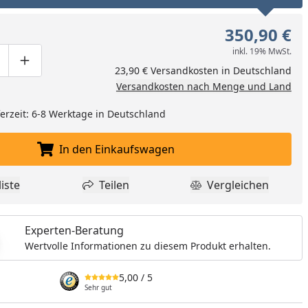
350,90 €
inkl. 19% MwSt.
ge um eins verringern
duktmenge manuell eingeben
Produktmenge um eins erhöhen
23,90 € Versandkosten in Deutschland
Versandkosten nach Menge und Land
eferzeit: 6-8 Werktage in Deutschland
In den Einkaufswagen
In den Einkaufswagen legen
iste
Teilen
Vergleichen
dukt zur Wunschliste hinzufügen
Teilen
Produkt Vergle
Experten-Beratung
Wertvolle Informationen zu diesem Produkt erhalten.
5,00
/ 5
Sehr gut