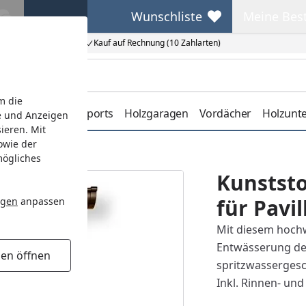
Wunschliste
Meine Bes
Wunschliste
Meine Beste
Kauf auf Rechnung (10 Zahlarten)
m die
erdachungen
Carports
Holzgaragen
Vordächer
Holzunt
e und Anzeigen
ieren. Mit
owie der
mögliches
Kunststo
für Pavil
ngen
anpassen
Mit diesem hochw
Entwässerung de
gen öffnen
spritzwassergesc
Inkl. Rinnen- und