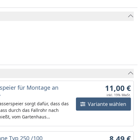
11,00 €
speier für Montage an
r
inkl. 19% MwSt.
sserspeier sorgt dafür, dass das
Variante wählen
ass durch das Fallrohr nach
hießt, vom Gartenhaus
t wird. Erhältlich in braun, weiß
razitDurchmesser: 60 mm
8,49 €
nne Typ 250 /100