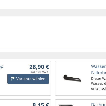
28,90 €
pp
Wasser
Fallroh
inkl. 19% MwSt.
Variante wählen
Dieser Wa
Wasser, d
unten sc
weggespei
und anth
8,15 €
Dachri