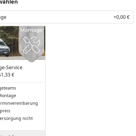
wählen
age
+0,00 €
e-Service
51,33 €
geteams
Montage
Terminvereinbarung
preis
ersorgung nicht