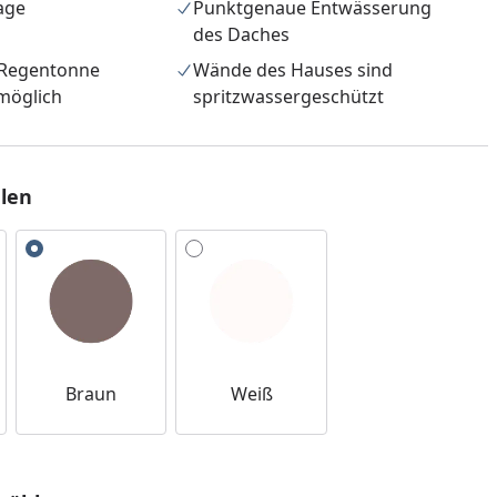
age
Punktgenaue Entwässerung
des Daches
 Regentonne
Wände des Hauses sind
möglich
spritzwassergeschützt
len
nzufügen
Braun
Weiß