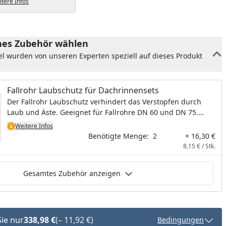
tere Infos
es Zubehör wählen
el wurden von unseren Experten speziell auf dieses Produkt
Fallrohr Laubschutz für Dachrinnensets
Der Fallrohr Laubschutz verhindert das Verstopfen durch
Laub und Äste. Geeignet für Fallrohre DN 60 und DN 75.
Material: Metall verzinkt
Weitere Infos
Benötigte Menge:
2
+ 16,30 €
8,15 € / Stk.
Gesamtes Zubehör anzeigen
Sie nur
338,98 €
(– 11,92 €)
Bedingungen