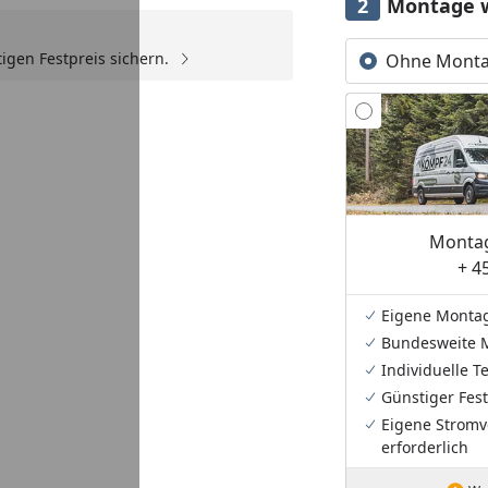
Montage 
igen Festpreis sichern.
Ohne Mont
Youtube-Video
Montag
+ 4
Eigene Monta
Bundesweite 
Individuelle 
Günstiger Fest
Eigene Stromv
erforderlich