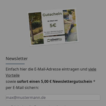
Bitte beachten Sie: Für die Montage werden
Traufbretter benötigt.
Schrauben für die Befestigung der Rinnenhalter sind
nicht im Lieferumfang enthalten.
Montageanleitung Kastenrinne Typ 200
(Rinnenbreite 68 mm)
Newsletter
Einfach hier die E-Mail-Adresse eintragen und
viele
Vorteile
sowie
sofort einen 5,00 € Newslettergutschein
*
per E-Mail sichern:
Keine Eingabe erforderlich
Eingabe erforderlich
E-Mail *