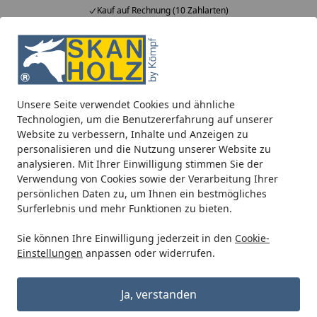
Kauf auf Rechnung (10 Zahlarten)
Alle Produkte
Mein Konto
Wunschl
Ein
5,00
/ 5
Suchen
Unsere Seite verwendet Cookies und ähnliche
Blockbohlenhäuser
Zubehör für Blockbohlenhäuser
Dac
Technologien, um die Benutzererfahrung auf unserer
Startseite
Website zu verbessern, Inhalte und Anzeigen zu
Kunststoff Dachrinnenset für Skan
personalisieren und die Nutzung unserer Website zu
Holz Gartenhaus Faro
analysieren. Mit Ihrer Einwilligung stimmen Sie der
Verwendung von Cookies sowie der Verarbeitung Ihrer
persönlichen Daten zu, um Ihnen ein bestmögliches
Surferlebnis und mehr Funktionen zu bieten.
Sie können Ihre Einwilligung jederzeit in den
Cookie-
Einstellungen
anpassen oder widerrufen.
Ja, verstanden