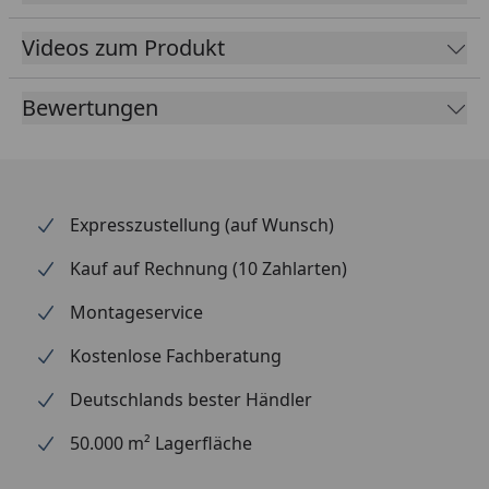
Fallrohrdurchmesser
60 mm
Videos zum Produkt
Material
Kunststoff
Farbe
Anthrazit
Bewertungen
Lieferumfang
Rinnenrohre
2 Fallrohre
Kunststoffhalter
Montagematerial
Expresszustellung (auf Wunsch)
Ausführliche
Kauf auf Rechnung (10 Zahlarten)
Montageanleitung
Montageservice
optional erhältlich
Regensammler mit
(siehe Reiter
Überlaufstopp
Kostenlose Fachberatung
"Zubehör")
jeweils für Anschluss
einer Regentonne
Deutschlands bester Händler
Wasserspeier
50.000 m² Lagerfläche