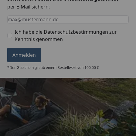
per E-Mail sichern:
Keine Eingabe erforderlich
Eingabe erforderlich
E-Mail *
Ich habe die
Datenschutzbestimmungen
zur
Kenntnis genommen
Anmelden
*Der Gutschein gilt ab einem Bestellwert von 100,00 €
Trusted Shops
5,00
/ 5