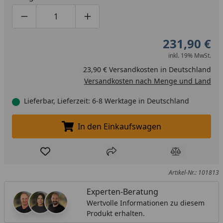
Produktmenge um eins verringern
Produktmenge manuell eingeben
Produktmenge um eins erhöhen
231,90 €
inkl. 19% MwSt.
23,90 € Versandkosten in Deutschland
Versandkosten nach Menge und Land
Lieferbar, Lieferzeit: 6-8 Werktage in Deutschland
In den Einkaufswagen
In den Einkaufswagen legen
Produkt zur Wunschliste hinzufügen
Teilen
Produkt Ver
Artikel-Nr.: 101813
Experten-Beratung
Wertvolle Informationen zu diesem
Produkt erhalten.