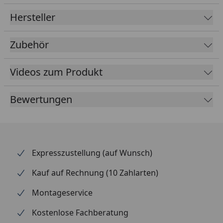
Material
Kunststoff
Hersteller
Farbe
Braun
Zubehör
Weiß
Anthrazit
Videos zum Produkt
Lieferumfang
Rinnenrohre
Bewertungen
2 Fallrohre
Kunststoffhalter
Montagematerial
Ausführliche
Montageanleitung
Expresszustellung (auf Wunsch)
optional erhältlich
Regensammler mit
Kauf auf Rechnung (10 Zahlarten)
(siehe Reiter
Überlaufstopp
Montageservice
"Zubehör")
jeweils für Anschluss
einer Regentonne
Kostenlose Fachberatung
Wasserspeier