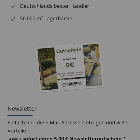
Deutschlands bester Händler
50.000 m² Lagerfläche
Bitte beachten Sie: Für die Montage werden
Traufbretter benötigt.
Schrauben für die Befestigung der Rinnenhalter sind
nicht im Lieferumfang enthalten.
Montageanleitung Wulstrinne Typ 250
(Rinnenbreite 78 mm)
Newsletter
Einfach hier die E-Mail-Adresse eintragen und
viele
Vorteile
sowie
sofort einen 5,00 € Newslettergutschein
*