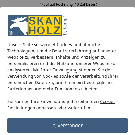
Kauf auf Rechnung (10 Zahlarten)
Alle Produkte
Mein Konto
Wunschl
Ein
5,00
/ 5
Suchen
Unsere Seite verwendet Cookies und ähnliche
Blockbohlenhäuser
Zubehör für Blockbohlenhäuser
Dac
Technologien, um die Benutzererfahrung auf unserer
Startseite
Website zu verbessern, Inhalte und Anzeigen zu
Kunststoff Dachrinnenset für Skan
personalisieren und die Nutzung unserer Website zu
Holz Gartenhaus Milano
analysieren. Mit Ihrer Einwilligung stimmen Sie der
Verwendung von Cookies sowie der Verarbeitung Ihrer
persönlichen Daten zu, um Ihnen ein bestmögliches
Surferlebnis und mehr Funktionen zu bieten.
Sie können Ihre Einwilligung jederzeit in den
Cookie-
Einstellungen
anpassen oder widerrufen.
Ja, verstanden