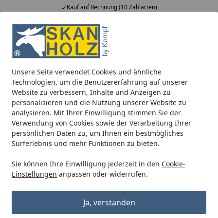
Kauf auf Rechnung (10 Zahlarten)
Alle Produkte
Mein Konto
Wunschl
Ein
5,00
/ 5
Suchen
Unsere Seite verwendet Cookies und ähnliche
Blockbohlenhäuser
Blockbohlenhäuser 28 mm
Skan Hol
Technologien, um die Benutzererfahrung auf unserer
Startseite
Website zu verbessern, Inhalte und Anzeigen zu
Skan Holz Gerätehaus Ole mit
personalisieren und die Nutzung unserer Website zu
offenem Arbeitsbereich - 28 mm
analysieren. Mit Ihrer Einwilligung stimmen Sie der
Verwendung von Cookies sowie der Verarbeitung Ihrer
5
(1 Bewertung)
persönlichen Daten zu, um Ihnen ein bestmögliches
Surferlebnis und mehr Funktionen zu bieten.
Sie können Ihre Einwilligung jederzeit in den
Cookie-
Einstellungen
anpassen oder widerrufen.
Ja, verstanden