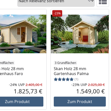
Ansicht 
-23%
ndflächen
3 Grundflächen
 Holz 28 mm
Skan Holz 28 mm
enhaus Faro
Gartenhaus Palma
(1)
-24%
UVP
2.405,00 €
-23%
UVP
2.025,00 €
Prozent
cher Preis
Rabatt in Prozent
Ursprünglicher Preis
Rab
Urs
1.825,73 €
1.549,00 €
reis
Aktueller Preis
Akt
Zum Produkt
Zum Produkt