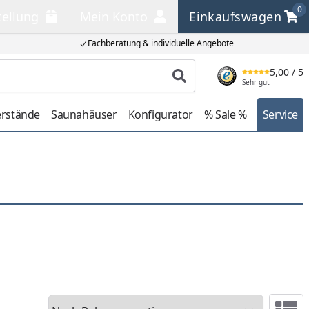
0
tellung
Mein Konto
Einkaufswagen
llung
Mein Konto
Einkaufswagen
Fachberatung & individuelle Angebote
5,00
/ 5
Produkt suchen
Sehr gut
erstände
Saunahäuser
Konfigurator
% Sale %
Service
Sortieren