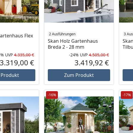
2 Ausführungen
3 Au
artenhaus Flex
Skan Holz Gartenhaus
Skan
Breda 2 - 28 mm
Tilb
3%
UVP
4.335,00 €
-24%
UVP
4.505,00 €
Rabatt in Prozent
Ursprünglicher Preis
Rabatt in 
Ursprüngli
3.319,00 €
3.419,92 €
Aktueller Preis
Aktueller P
 Produkt
Zum Produkt
-16%
-17%