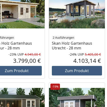
sführungen
2 Ausführungen
 Holz Gartenhaus
Skan Holz Gartenhaus
ur - 28 mm
Utrecht - 28 mm
-23%
UVP
4.949,00 €
-24%
UVP
5.405,00 €
Prozent
cher Preis
Rabatt in Prozent
Ursprünglicher Preis
Rab
Urs
3.799,00 €
4.103,14 €
reis
Aktueller Preis
Akt
Zum Produkt
Zum Produkt
-19%