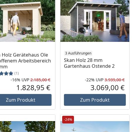
3 Ausführungen
 Holz Gerätehaus Ole
Skan Holz 28 mm
offenem Arbeitsbereich
Gartenhaus Ostende 2
 mm
(1)
-16%
UVP
2.185,00 €
-22%
UVP
3.939,00 €
Prozent
cher Preis
Rabatt in Prozent
Ursprünglicher Preis
Rab
Urs
1.828,95 €
3.069,00 €
reis
Aktueller Preis
Akt
Zum Produkt
Zum Produkt
-24%