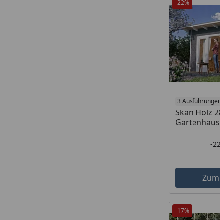
-22%
3 Ausführunge
Skan Holz 
Gartenhaus
-2
Zum
-17%