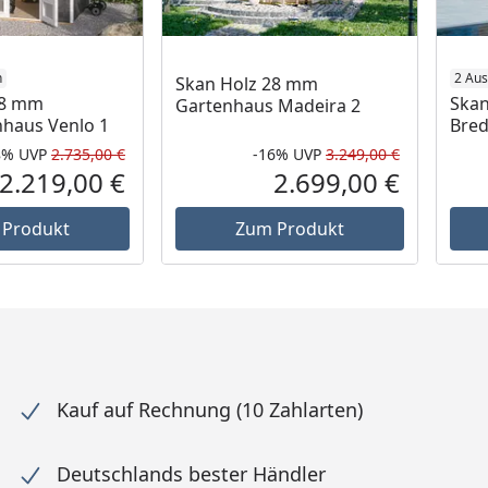
n
2 Au
Skan Holz 28 mm
28 mm
Skan
Gartenhaus Madeira 2
nhaus Venlo 1
Bred
8%
UVP
2.735,00 €
-16%
UVP
3.249,00 €
Rabatt in Prozent
Ursprünglicher Preis
Rabatt in 
Ursprüngli
2.219,00 €
2.699,00 €
Aktueller Preis
Aktueller P
 Produkt
Zum Produkt
Kauf auf Rechnung (10 Zahlarten)
Deutschlands bester Händler