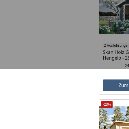
2 Ausführunge
Skan Holz 
Hengelo - 
-2
Zum
-23%