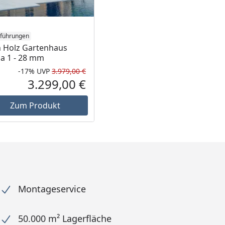
sführungen
 Holz Gartenhaus
a 1 - 28 mm
-17%
UVP
3.979,00 €
Prozent
cher Preis
Rabatt in Prozent
Ursprünglicher Preis
3.299,00 €
reis
Aktueller Preis
Zum Produkt
Montageservice
50.000 m² Lagerfläche