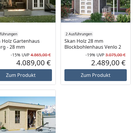
sführungen
2 Ausführungen
 Holz Gartenhaus
Skan Holz 28 mm
urg - 28 mm
Blockbohlenhaus Venlo 2
-15%
UVP
4.865,00 €
-19%
UVP
3.075,00 €
Prozent
cher Preis
Rabatt in Prozent
Ursprünglicher Preis
Rab
Urs
4.089,00 €
2.489,00 €
reis
Aktueller Preis
Akt
Zum Produkt
Zum Produkt