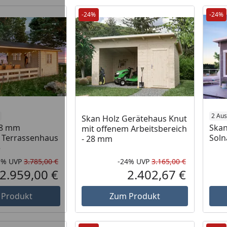
-24%
-24%
2 Au
Skan Holz Gerätehaus Knut
28 mm
Skan
mit offenem Arbeitsbereich
 Terrassenhaus
Soln
- 28 mm
e
1%
UVP
3.785,00 €
-24%
UVP
3.165,00 €
Rabatt in Prozent
Ursprünglicher Preis
Rabatt in 
Ursprüngli
2.959,00 €
2.402,67 €
Aktueller Preis
Aktueller P
 Produkt
Zum Produkt