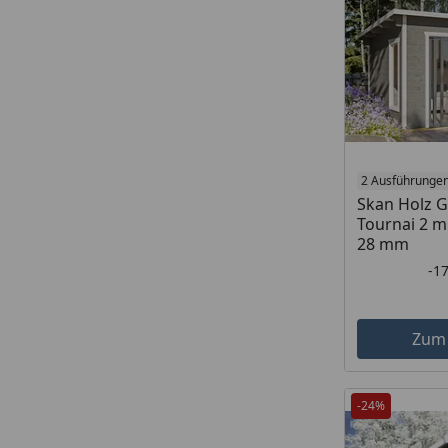
2 Ausführunge
Skan Holz 
Tournai 2 mi
28 mm
-1
Zum
-24%