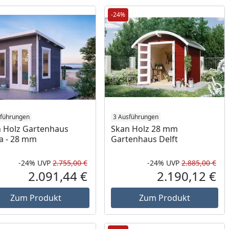
-24%
sführungen
3 Ausführungen
 Holz Gartenhaus
Skan Holz 28 mm
a - 28 mm
Gartenhaus Delft
-24%
UVP
2.755,00 €
-24%
UVP
2.885,00 €
Prozent
cher Preis
Rabatt in Prozent
Ursprünglicher Preis
Rab
Urs
2.091,44 €
2.190,12 €
reis
Aktueller Preis
Akt
Zum Produkt
Zum Produkt