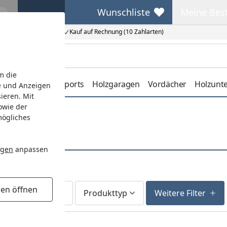
Wunschliste
Meine Bes
Wunschliste
Meine Beste
Kauf auf Rechnung (10 Zahlarten)
m die
erdachungen
Carports
Holzgaragen
Vordächer
Holzunt
e und Anzeigen
ieren. Mit
owie der
mögliches
ngen
anpassen
gen öffnen
Lieferzeit
Produkttyp
Weitere Filter