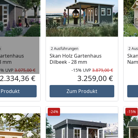
n
2 Ausführungen
2 Au
Gartenhaus
Skan Holz Gartenhaus
Skan
28 mm
Dilbeek - 28 mm
Nam
4%
UVP
3.075,00 €
-15%
UVP
3.879,00 €
Rabatt in Prozent
Ursprünglicher Preis
Rabatt in 
Ursprüngli
2.334,36 €
3.259,00 €
Aktueller Preis
Aktueller P
 Produkt
Zum Produkt
-24%
-15%