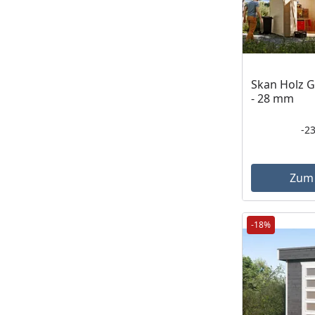
Skan Holz G
- 28 mm
-2
Zum
-18%