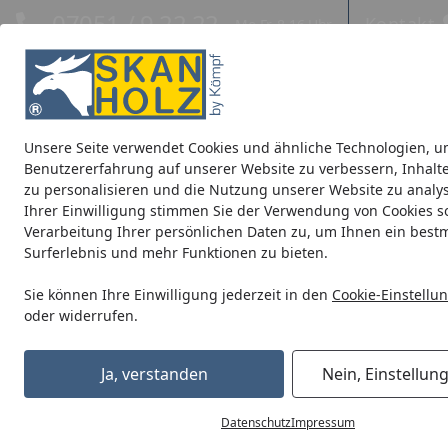
Hotline
07051 / 9 22 22
Kontakt
Mo-Fr. 8-16 Uhr
Kontakt
Eigene Montage-Teams
Unsere Seite verwendet Cookies und ähnliche Technologien, u
Blockbohlenhäuser
CrossCube
Pavillons
Terrassenüb
Benutzererfahrung auf unserer Website zu verbessern, Inhalt
zu personalisieren und die Nutzung unserer Website zu analys
Ihrer Einwilligung stimmen Sie der Verwendung von Cookies s
Blockbohlenhäuser
Blockbohlenhäuser 28 mm
Verarbeitung Ihrer persönlichen Daten zu, um Ihnen ein best
Startseite
Blockbohlenhäuser 28 mm
Surferlebnis und mehr Funktionen zu bieten.
Sie können Ihre Einwilligung jederzeit in den
Cookie-Einstellu
oder widerrufen.
Ihre Artikelübersicht
Ja, verstanden
Nein, Einstellun
Preisspanne
Serviceleistungen
Angebote
Datenschutz
Impressum