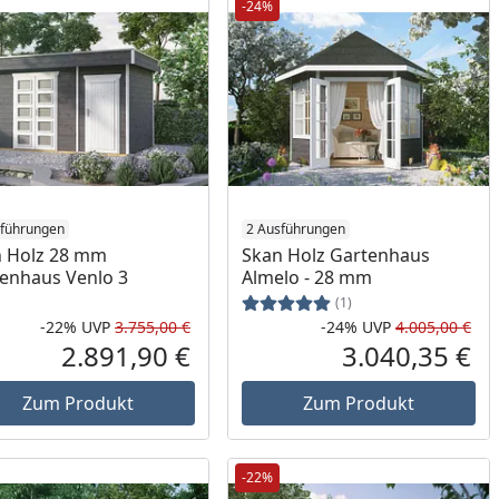
-24%
sführungen
2 Ausführungen
 Holz 28 mm
Skan Holz Gartenhaus
enhaus Venlo 3
Almelo - 28 mm
(1)
-22%
UVP
3.755,00 €
-24%
UVP
4.005,00 €
Prozent
cher Preis
Rabatt in Prozent
Ursprünglicher Preis
Rab
Urs
2.891,90 €
3.040,35 €
reis
Aktueller Preis
Akt
Zum Produkt
Zum Produkt
-22%