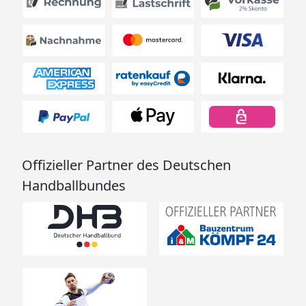
Kalksandstein-,
Hochlochziegel- und
Betonmauerwerk.
Sollte Ihre Hauswand
gedämmt sein, teilen Sie
uns bitte die Wand- und
Dämmungsstärke mit,
Sie erhalten dann ein
individuelles Angebot
für die Montage an der
Offizieller Partner des Deutschen
gedämmten Wand, inkl.
Handballbundes
Spezial-
Befestigungsmaterial.
Inklusive Kopfbänder, Aufschraubstützen und
ausführlicher Montageanleitung.
SKANHOLZ Terrassenüberdachung Ravenna -