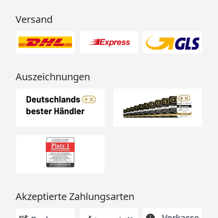
möglich
oder
Versand
Sorglos-Paket mit
Montage und
besonderen Service-
Leistungen zum
Festpreis
Auszeichnungen
Weitere Informationen
Für die Montage durch
unsere Monteure muss
das passende
Wandbefestigungsset
(optional erhältlich -
siehe Reiter Zubehör)
mitbestellt werden. Der
Montageservice
Akzeptierte Zahlungsarten
umfasst die Befestigung
an nicht isoliertem