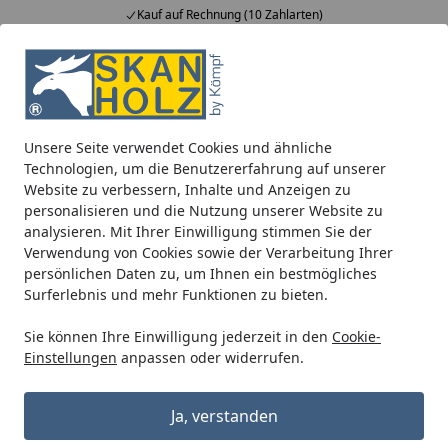
Kauf auf Rechnung (10 Zahlarten)
Alle Produkte
Mein Konto
Wunschl
Ein
5,00
/ 5
Suchen
Unsere Seite verwendet Cookies und ähnliche
Terrassenüberdachungen
zum Wandanbau
Douglasie
Technologien, um die Benutzererfahrung auf unserer
Startseite
Website zu verbessern, Inhalte und Anzeigen zu
Skan Holz Terrassenüberdachung
personalisieren und die Nutzung unserer Website zu
Ravenna o. Mittelpfosten Breite 541
analysieren. Mit Ihrer Einwilligung stimmen Sie der
Verwendung von Cookies sowie der Verarbeitung Ihrer
cm aus Douglasie
persönlichen Daten zu, um Ihnen ein bestmögliches
Surferlebnis und mehr Funktionen zu bieten.
Sie können Ihre Einwilligung jederzeit in den
Cookie-
Einstellungen
anpassen oder widerrufen.
Ja, verstanden