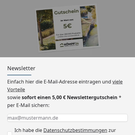
Ausführungen
Farblich unbehandelt
(Standard)
Optional farbliche
Vorbehandlung in
nussbaum
(Verlängerung der
Lieferzeit auf 4-6
Wochen)
Newsletter
Kopfbänder
Standardmäßig
geschwungen, gerade
Einfach hier die E-Mail-Adresse eintragen und
viele
Kopfbänder auf Anfrage
Vorteile
sowie
sofort einen 5,00 € Newslettergutschein
*
Dachrinnenbedarf
Kunststoff
per E-Mail sichern:
Dachrinnenset mit
Fallrohren oder Metall
Keine Eingabe erforderlich
Eingabe erforderlich
E-Mail *
Dachrinnenset
(optional erhältlich -
Ich habe die
Datenschutzbestimmungen
zur
siehe Reiter "Zubehör")