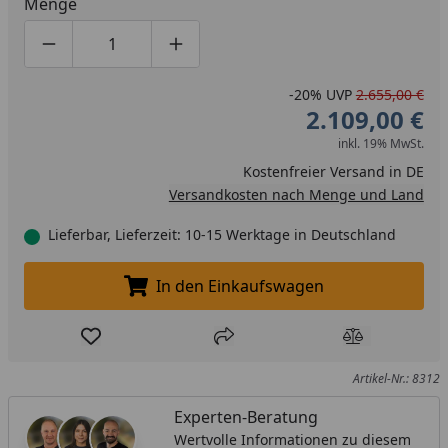
Menge
Produktmenge um eins verringern
Produktmenge manuell eingeben
Produktmenge um eins erhöhen
-20%
UVP
2.655,00 €
2.109,00 €
inkl. 19% MwSt.
Kostenfreier Versand in DE
Versandkosten nach Menge und Land
Lieferbar, Lieferzeit: 10-15 Werktage in Deutschland
In den Einkaufswagen
In den Einkaufswagen legen
Produkt zur Wunschliste hinzufügen
Teilen
Produkt Ver
Artikel-Nr.: 8312
Experten-Beratung
Wertvolle Informationen zu diesem