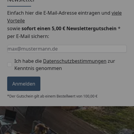
Einfach hier die E-Mail-Adresse eintragen und
viele
Vorteile
sowie
sofort einen 5,00 € Newslettergutschein
*
per E-Mail sichern:
Keine Eingabe erforderlich
Eingabe erforderlich
E-Mail *
Ich habe die
Datenschutzbestimmungen
zur
Kenntnis genommen
Anmelden
*Der Gutschein gilt ab einem Bestellwert von 100,00 €
Trusted Shops