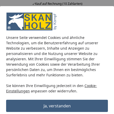
Kauf auf Rechnung (10 Zahlarten)
Alle Produkte
Mein Konto
Wunschl
Ein
5,00
/ 5
Suchen
Unsere Seite verwendet Cookies und ähnliche
Blockbohlenhäuser
Zubehör für Blockbohlenhäuser
EPD
Technologien, um die Benutzererfahrung auf unserer
Startseite
Website zu verbessern, Inhalte und Anzeigen zu
EPDM Dachfolie
personalisieren und die Nutzung unserer Website zu
analysieren. Mit Ihrer Einwilligung stimmen Sie der
Verwendung von Cookies sowie der Verarbeitung Ihrer
Ihre Artikelübersicht
persönlichen Daten zu, um Ihnen ein bestmögliches
Surferlebnis und mehr Funktionen zu bieten.
Kategorien
Sie können Ihre Einwilligung jederzeit in den
Cookie-
Einstellungen
anpassen oder widerrufen.
Filter / Sortierung
3
Ja, verstanden
Artikel gefunden