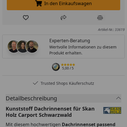
In den Einkaufswagen
In den Einkaufswagen legen
Produkt zur Wunschliste hinzufügen
Teilen
Produkt Ver
Artikel-Nr.: 33619
Experten-Beratung
Wertvolle Informationen zu diesem
Produkt erhalten.
5,00
/ 5
Trusted Shops Käuferschutz
Detailbeschreibung
Kunststoff Dachrinnenset für Skan
Holz Carport Schwarzwald
Mit diesem hochwertigen
Dachrinnenset passend