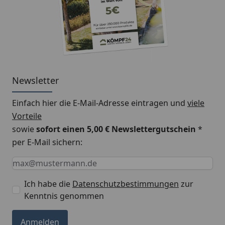
Montageanleitung Wulstrinne Typ 300
(Rinnenbreite 125 mm)
Newsletter
Einfach hier die E-Mail-Adresse eintragen und
viele
Vorteile
sowie
sofort einen 5,00 € Newslettergutschein
*
per E-Mail sichern:
Keine Eingabe erforderlich
Eingabe erforderlich
E-Mail *
Ich habe die
Datenschutzbestimmungen
zur
Kenntnis genommen
Anmelden