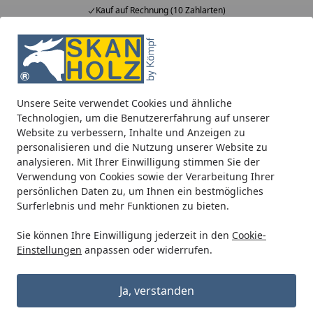
Kauf auf Rechnung (10 Zahlarten)
Alle Produkte
Mein Konto
Wunschl
Ein
5,00
/ 5
Suchen
Unsere Seite verwendet Cookies und ähnliche
Carports
Zubehör für Carports
Kunststoff Dachrinnense
Technologien, um die Benutzererfahrung auf unserer
Startseite
Website zu verbessern, Inhalte und Anzeigen zu
Kunststoff Dachrinnenset für Skan
personalisieren und die Nutzung unserer Website zu
Holz Carport Schwarzwald
analysieren. Mit Ihrer Einwilligung stimmen Sie der
Verwendung von Cookies sowie der Verarbeitung Ihrer
persönlichen Daten zu, um Ihnen ein bestmögliches
Surferlebnis und mehr Funktionen zu bieten.
Sie können Ihre Einwilligung jederzeit in den
Cookie-
Einstellungen
anpassen oder widerrufen.
Ja, verstanden