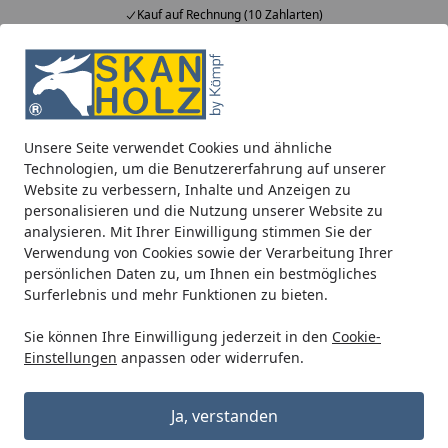
Kauf auf Rechnung (10 Zahlarten)
Alle Produkte
Mein Konto
Wunschl
Ein
5,00
/ 5
Suchen
Unsere Seite verwendet Cookies und ähnliche
Kunststoff Dachrinnenset für Weka Weekendhaus 155
Technologien, um die Benutzererfahrung auf unserer
Startseite
Website zu verbessern, Inhalte und Anzeigen zu
Kunststoff Dachrinnenset für Weka
personalisieren und die Nutzung unserer Website zu
Weekendhaus 155
analysieren. Mit Ihrer Einwilligung stimmen Sie der
Verwendung von Cookies sowie der Verarbeitung Ihrer
persönlichen Daten zu, um Ihnen ein bestmögliches
Surferlebnis und mehr Funktionen zu bieten.
Sie können Ihre Einwilligung jederzeit in den
Cookie-
Einstellungen
anpassen oder widerrufen.
Ja, verstanden