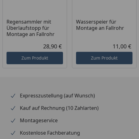
Bitte beachten Sie: Für die Montage werden
Traufbretter benötigt.
Schrauben für die Befestigung der Rinnenhalter sind
Regensammler mit
Wasserspeier für
nicht im Lieferumfang enthalten.
Überlaufstopp für
Montage an Fallrohr
Montage an Fallrohr
28,90 €
11,00 €
Aktueller Preis
Akt
Montageanleitung Wulstrinne Typ 300
Zum Produkt
Zum Produkt
(Rinnenbreite 125 mm)
Expresszustellung (auf Wunsch)
Kauf auf Rechnung (10 Zahlarten)
Montageservice
Kostenlose Fachberatung