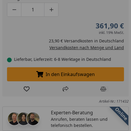
Produktmenge um eins verringern
Produktmenge manuell eingeben
Produktmenge um eins erhöhen
361,90 €
inkl. 19% MwSt.
23,90 € Versandkosten in Deutschland
Versandkosten nach Menge und Land
Lieferbar, Lieferzeit: 6-8 Werktage in Deutschland
In den Einkaufswagen
In den Einkaufswagen legen
Produkt zur Wunschliste hinzufügen
Teilen
Produkt Ver
Artikel-Nr.: 171432
Online
Experten-Beratung
Anrufen, beraten lassen und
telefonisch bestellen.