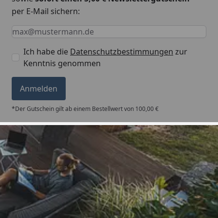
per E-Mail sichern:
Keine Eingabe erforderlich
Eingabe erforderlich
E-Mail *
Ich habe die
Datenschutzbestimmungen
zur
Kenntnis genommen
Anmelden
*Der Gutschein gilt ab einem Bestellwert von 100,00 €
Trusted Shops
5,00
/ 5