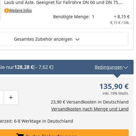
Laub und Äste. Geeignet für Fallrohre DN 60 und DN 75.
Material: Metall verzinkt
Weitere Infos
Benötigte Menge:
1
+ 8,15 €
8,15 € / Stk.
Gesamtes Zubehör anzeigen
Sie nur
128,28 €
(– 7,62 €)
Bedingungen
135,90 €
inkl. 19% MwSt.
ge um eins verringern
duktmenge manuell eingeben
Produktmenge um eins erhöhen
23,90 € Versandkosten in Deutschland
Versandkosten nach Menge und Land
eferzeit: 6-8 Werktage in Deutschland