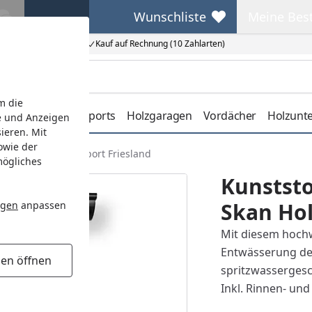
Wunschliste
Meine Bes
Wunschliste
Meine Beste
Kauf auf Rechnung (10 Zahlarten)
m die
erdachungen
Carports
Holzgaragen
Vordächer
Holzunt
e und Anzeigen
ieren. Mit
owie der
 für Skan Holz Carport Friesland
mögliches
Kunststo
Skan Hol
ngen
anpassen
Mit diesem hochw
Entwässerung de
gen öffnen
spritzwassergesc
Inkl. Rinnen- und