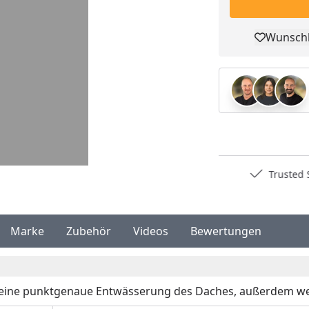
Wunschl
Pro
Deutschlands bester Händler
Trusted S
…
Marke
Zubehör
Videos
Bewertungen
 eine punktgenaue Entwässerung des Daches, außerdem we