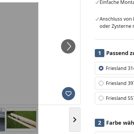
Einfache Mont
Anschluss von
oder Zysterne 
Passend z
Alle anzeigen (3)
Friesland 3
Friesland 3
Produkt zur Wunschliste hi
Friesland 5
Nächstes Bild anzeigen
Farbe wäh