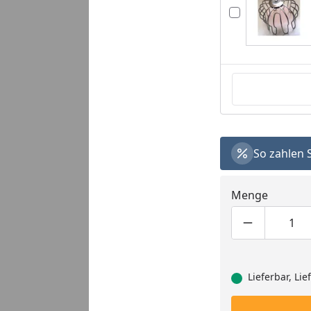
So zahlen 
Menge
Produktmen
Pro
Lieferbar, Li