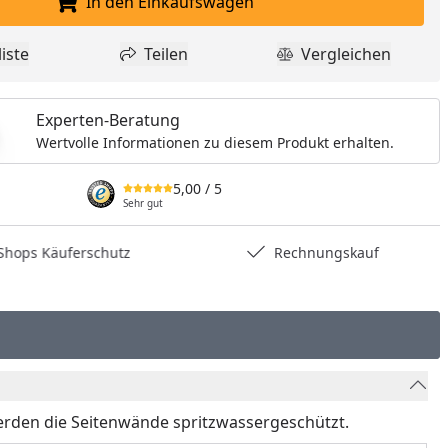
In den Einkaufswagen
In den Einkaufswagen legen
iste
Teilen
Vergleichen
dukt zur Wunschliste hinzufügen
Teilen
Produkt Vergle
Experten-Beratung
Wertvolle Informationen zu diesem Produkt erhalten.
5,00
/ 5
Sehr gut
hops Käuferschutz
Rechnungskauf
rden die Seitenwände spritzwassergeschützt.