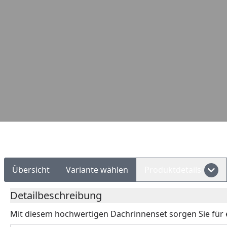
Rechnungskauf
Montageservice
Übersicht
Variante wählen
Produktdetails
Detailbeschreibung
Mit diesem hochwertigen Dachrinnenset sorgen Sie für