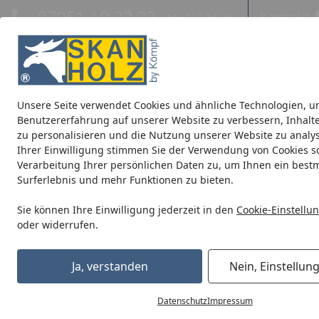
Hotline
07051 / 9 22 22
Kontakt
Mo-Fr. 8-16 Uhr
Kontakt
Eigene Montage-Teams
Unsere Seite verwendet Cookies und ähnliche Technologien, u
Blockbohlenhäuser
CrossCube
Pavillons
Terrassenüb
Benutzererfahrung auf unserer Website zu verbessern, Inhalt
zu personalisieren und die Nutzung unserer Website zu analys
Ihrer Einwilligung stimmen Sie der Verwendung von Cookies s
Carports
Zubehör für Carports
Kunststoff Dachrinnenset
Verarbeitung Ihrer persönlichen Daten zu, um Ihnen ein best
Startseite
Surferlebnis und mehr Funktionen zu bieten.
Sie können Ihre Einwilligung jederzeit in den
Cookie-Einstellu
oder widerrufen.
Ja, verstanden
Nein, Einstellun
Datenschutz
Impressum