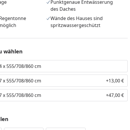
age
Punktgenaue Entwässerung
des Daches
 Regentonne
Wände des Hauses sind
möglich
spritzwassergeschützt
u wählen
14 x 555/708/860 cm
97 x 555/708/860 cm
+13,00 €
nzufügen
57 x 555/708/860 cm
+47,00 €
len