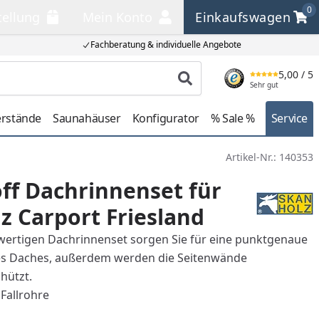
0
tellung
Mein Konto
Einkaufswagen
llung
Mein Konto
Einkaufswagen
Fachberatung & individuelle Angebote
5,00
/ 5
Produkt suchen
Sehr gut
erstände
Saunahäuser
Konfigurator
% Sale %
Service
Artikel-Nr.:
140353
ff Dachrinnenset für
z Carport Friesland
ertigen Dachrinnenset sorgen Sie für eine punktgenaue
s Daches, außerdem werden die Seitenwände
hützt.
 Fallrohre