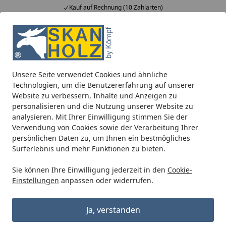
Kauf auf Rechnung (10 Zahlarten)
Alle Produkte
Mein Konto
Wunschl
Ein
5,00
/ 5
Suchen
Unsere Seite verwendet Cookies und ähnliche
Blockbohlenhäuser
Blockbohlenhäuser 28 mm
Skan Hol
Technologien, um die Benutzererfahrung auf unserer
Startseite
Website zu verbessern, Inhalte und Anzeigen zu
Skan Holz Gartenhaus Namur - 28
personalisieren und die Nutzung unserer Website zu
mm
analysieren. Mit Ihrer Einwilligung stimmen Sie der
Verwendung von Cookies sowie der Verarbeitung Ihrer
persönlichen Daten zu, um Ihnen ein bestmögliches
Surferlebnis und mehr Funktionen zu bieten.
Sie können Ihre Einwilligung jederzeit in den
Cookie-
Einstellungen
anpassen oder widerrufen.
Ja, verstanden