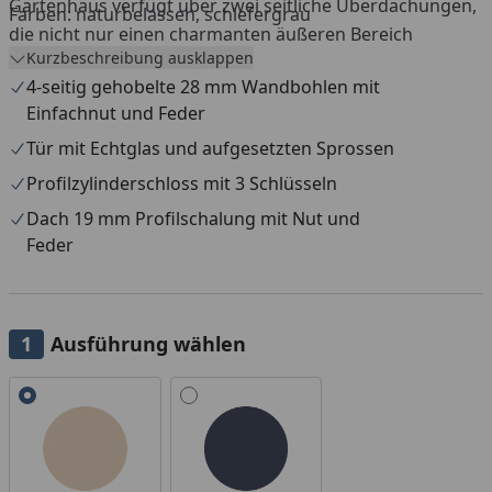
Gartenhaus verfügt über zwei seitliche Überdachungen,
Farben: naturbelassen, schiefergrau
die nicht nur einen charmanten äußeren Bereich
Kurzbeschreibung ausklappen
schaffen, sondern auch zusätzlichen Schutz vor Sonne
4-seitig gehobelte 28 mm Wandbohlen mit
und leichtem Regen bieten. Die Konstruktion besteht
Einfachnut und Feder
aus hochwertigem nordischem Fichtenholz, das nicht
Tür mit Echtglas und aufgesetzten Sprossen
nur langlebig ist, sondern auch eine warme und
ansprechende Optik verleiht.
Profilzylinderschloss mit 3 Schlüsseln
Dach 19 mm Profilschalung mit Nut und
Feder
Ausführung wählen
Alle anzeigen (2)