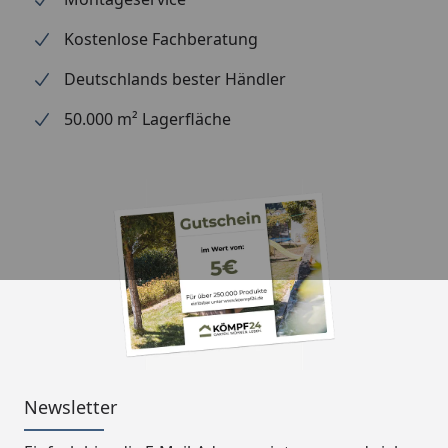
Fußboden
Kostenlose Fachberatung
19 mm Fußboden-Dielen,
unbehandelt
Deutschlands bester Händler
Grundlager
Kantholz, imprägniert 60 x 60
50.000 m² Lagerfläche
mm
Breite x Tiefe
690 x 250 cm
Höhen
269 cm (vorne)
221 cm (hinten)
Fläche
17,25 m²
Umbauter Raum
42,26 m³
Dachneigung
9°
Schneelast
0,85 kN/m²
Newsletter
Dachüberstand
vorne 35 cm; hinten, links und