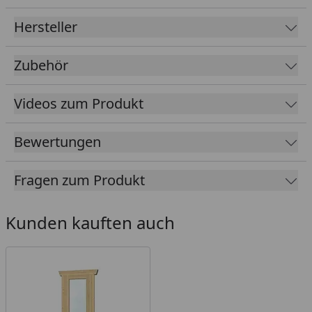
(Sprossenrahmen können wahlweise montiert
oder weggelassen werden)
Hersteller
Profilzylinderschloss mit 3 Schlüsseln
Zubehör
Durchgangsmaß Tür B x H 78,5 x 179,5 cm
Dach 19 mm Profilschalung mit Nut und Feder
Videos zum Produkt
Aufgrund geringer Dachneigung Eindeckung mit
Dachschindeln nicht möglich (KSK-M Dachbahnen
Bewertungen
sind optional als Zubehör erhältlich)
Tipp: Unter folgendem
Link
finden Sie unseren
Fragen zum Produkt
Kaufberater
, der Ihnen erklärt, welches Zubehör
für Ihren Gartenhauskauf erforderlich ist und
welches Zubehör Sie optional wählen können.
Kunden kauften auch
Farbliche
Naturbelassen,
schiefergrau
Behandlung
Sparen Sie Ihre kostbare Zeit
und wählen Sie ein bereits
farbbehandeltes