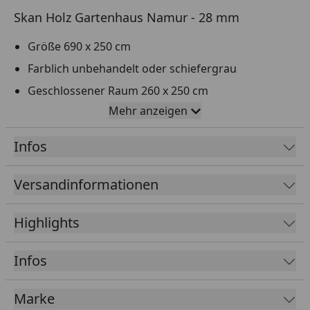
Skan Holz Gartenhaus Namur - 28 mm
Größe 690 x 250 cm
Farblich unbehandelt oder schiefergrau
Geschlossener Raum 260 x 250 cm
Mehr anzeigen
Seitliche Überdachung 267 x 250 cm mit Rückwand
und Brüstung (links oder rechts montierbar)
Infos
Seitliche Überdachung 163 x 250 cm mit
Lamellenwänden
Versandinformationen
Hochwertiges nordisches Fichtenholz
4-seitig gehobelte 28 mm Wandbohlen mit
Highlights
Einfachnut und Feder
Steck-Schraub-Eckverbindung
Infos
Fußboden 19 mm inkl. imprägnierten Grundlagern
Tür mit Echtglas und aufgesetzten Sprossen
Marke