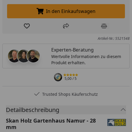
In den Einkaufswagen
In den Einkaufswagen legen
Produkt zur Wunschliste hinzufügen
Teilen
Produkt Ver
Artikel-Nr.: 5521548
Experten-Beratung
Wertvolle Informationen zu diesem
Produkt erhalten.
5,00
/ 5
Trusted Shops Käuferschutz
Detailbeschreibung
Skan Holz Gartenhaus Namur - 28
mm