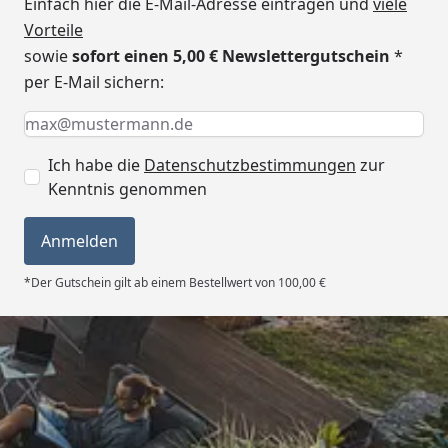
Einfach hier die E-Mail-Adresse eintragen und
viele
rechts: 30 cm
Vorteile
Dachfläche
23,93 m²
sowie
sofort einen 5,00 € Newslettergutschein
*
per E-Mail sichern:
Dachrinnenbedarf
Kunststoff Dachrinnenset
Keine Eingabe erforderlich
Eingabe erforderlich
E-Mail *
304A mit Fallrohr
(optional erhältlich - siehe
Ich habe die
Datenschutzbestimmungen
zur
Reiter "Zubehör")
Kenntnis genommen
Empfohlene
EPDM Folienset Nr. 53 - 396 x
Dacheindeckung
800 cm
Anmelden
Alternativ:
Selbstklebende Dachbahn auf
*Der Gutschein gilt ab einem Bestellwert von 100,00 €
Bitumenbasis
Dachbahnbedarf: 6 Rollen à 5
m²
Aluminium Blendenabdeckung
Trusted Shops
für Front und Seiten, Bedarf:
8 Stück
5,00
/ 5