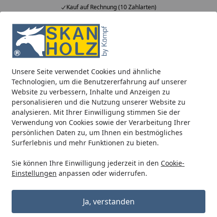
Kauf auf Rechnung (10 Zahlarten)
Alle Produkte
Mein Konto
Wunschl
Ein
5,00
/ 5
Suchen
Unsere Seite verwendet Cookies und ähnliche
Kann der Versand der Bestellung beschleunigt werden?
Technologien, um die Benutzererfahrung auf unserer
Startseite
Website zu verbessern, Inhalte und Anzeigen zu
Kann der Kundenservice den
personalisieren und die Nutzung unserer Website zu
analysieren. Mit Ihrer Einwilligung stimmen Sie der
Versand meiner Bestellung oder die
Verwendung von Cookies sowie der Verarbeitung Ihrer
Sendung beschleunigen?
persönlichen Daten zu, um Ihnen ein bestmögliches
Surferlebnis und mehr Funktionen zu bieten.
Die Mitarbeiter unseres Kundenservice haben leider
keine Möglichkeit, den Versand Ihrer Sendung zu
Sie können Ihre Einwilligung jederzeit in den
Cookie-
Einstellungen
anpassen oder widerrufen.
beschleunigen. Jedoch ist Ihre Bestellung
selbstverständlich in Bearbeitung.
Ja, verstanden
Unsere Servicemitarbeiter sehen den gleichen