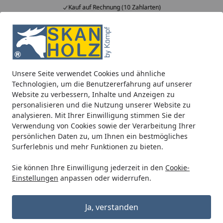
Kauf auf Rechnung (10 Zahlarten)
Alle Produkte
Mein Konto
Wunschl
Ein
5,00
/ 5
Suchen
Unsere Seite verwendet Cookies und ähnliche
Lieferung an Schrebergarten?
Technologien, um die Benutzererfahrung auf unserer
Startseite
Website zu verbessern, Inhalte und Anzeigen zu
Wird in Schrebergartenanlagen
personalisieren und die Nutzung unserer Website zu
analysieren. Mit Ihrer Einwilligung stimmen Sie der
geliefert?
Verwendung von Cookies sowie der Verarbeitung Ihrer
Ja, wir liefern auch in
Schrebergartenanlagen
und
persönlichen Daten zu, um Ihnen ein bestmögliches
Surferlebnis und mehr Funktionen zu bieten.
Kleingartenkolonien
.
Wenn Sie in diesem Fall auf Rechnung bestellen
Sie können Ihre Einwilligung jederzeit in den
Cookie-
Einstellungen
anpassen oder widerrufen.
möchten, weicht Ihre Lieferanschrift von Ihrer
Rechnungsadresse ab und ein besonderes Verfahren
zur Identifikation ist nötig. Dies dient der Sicherheit und
Ja, verstanden
verhindert Betrugsfälle. Daher werden wir Sie in diesem