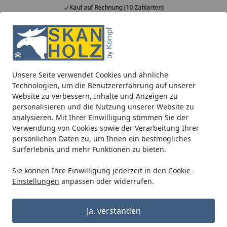
Kauf auf Rechnung (10 Zahlarten)
Alle Produkte
Mein Konto
Wunschl
Ein
5,00
/ 5
Suchen
Unsere Seite verwendet Cookies und ähnliche
Bestellung wurde zurückgeschickt
Technologien, um die Benutzererfahrung auf unserer
Startseite
Website zu verbessern, Inhalte und Anzeigen zu
Warum wurde meine Bestellung
personalisieren und die Nutzung unserer Website zu
analysieren. Mit Ihrer Einwilligung stimmen Sie der
zurückgeschickt?
Verwendung von Cookies sowie der Verarbeitung Ihrer
Sollte Ihre Bestellung von unserem Versandpartner
persönlichen Daten zu, um Ihnen ein bestmögliches
Surferlebnis und mehr Funktionen zu bieten.
wieder an uns zurückgeschickt worden sein, könnte es
an folgenden Gründen liegen:
Sie können Ihre Einwilligung jederzeit in den
Cookie-
Einstellungen
anpassen oder widerrufen.
Die Lieferadresse war unvollständig oder fehlerhaft.
Ja, verstanden
Unser Lieferpartner hatte keinen Zugang zu Ihrer
Adresse.