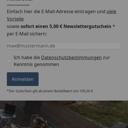
Einfach hier die E-Mail-Adresse eintragen und
viele
Vorteile
sowie
sofort einen 5,00 € Newslettergutschein
*
per E-Mail sichern:
Keine Eingabe erforderlich
Eingabe erforderlich
E-Mail *
Ich habe die
Datenschutzbestimmungen
zur
Kenntnis genommen
Anmelden
*Der Gutschein gilt ab einem Bestellwert von 100,00 €
Trusted Shops