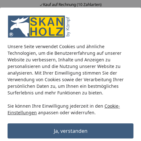
Kauf auf Rechnung (10 Zahlarten)
Alle Produkte
Mein Konto
Wunschl
Ein
5,00
/ 5
Suchen
Unsere Seite verwendet Cookies und ähnliche
Kömpf Montage-Garantie
Technologien, um die Benutzererfahrung auf unserer
Startseite
Website zu verbessern, Inhalte und Anzeigen zu
Was ist die Kömpf Montage-
personalisieren und die Nutzung unserer Website zu
analysieren. Mit Ihrer Einwilligung stimmen Sie der
Garantie?
Verwendung von Cookies sowie der Verarbeitung Ihrer
Die Kömpf-Garantie schenkt Ihnen Sicherheit und
persönlichen Daten zu, um Ihnen ein bestmögliches
Surferlebnis und mehr Funktionen zu bieten.
Vertrauen. Sie beinhaltet vier wertvolle Garantie-
Zusagen:
Sie können Ihre Einwilligung jederzeit in den
Cookie-
Einstellungen
anpassen oder widerrufen.
Festpreisgarantie
Unsere Festpreisgarantie bedeutet für Sie: Die
Ja, verstanden
Montagepreise in unserem Angebot gelten.