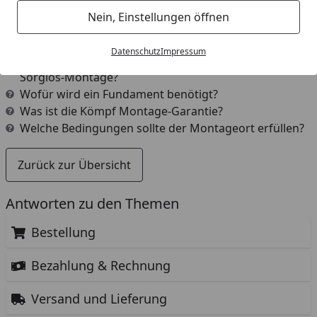
Was ist der Montageservice?
Nein, Einstellungen öffnen
Wann erfolgt die Montage?
Wie kann ich die Montage buchen?
Datenschutz
Impressum
Was ist der Unterschied zwischen der Profi- und der
Sorglos-Montage?
Wofür wird ein Fundament benötigt?
Was ist die Kömpf Montage-Garantie?
Welche Bedingungen sollte der Montageort erfüllen?
Zurück zur Übersicht
Antworten zu den Themen
Bestellung
Bezahlung & Rechnung
Versand und Lieferung