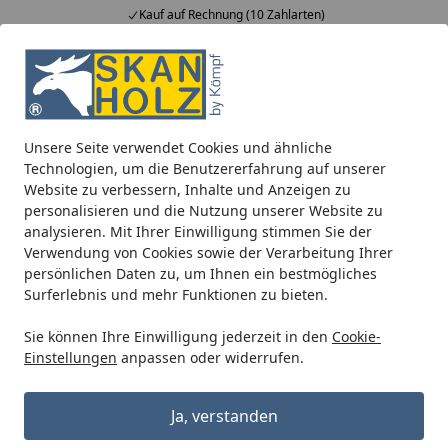
Kauf auf Rechnung (10 Zahlarten)
Alle Produkte
Mein Konto
Wunschl
Ein
5,00
/ 5
Suchen
Unsere Seite verwendet Cookies und ähnliche
Wo kann montiert werden?
Technologien, um die Benutzererfahrung auf unserer
Startseite
Website zu verbessern, Inhalte und Anzeigen zu
Wo kann montiert werden?
personalisieren und die Nutzung unserer Website zu
analysieren. Mit Ihrer Einwilligung stimmen Sie der
Wir montieren bundesweit und im grenznahen Ausland
Verwendung von Cookies sowie der Verarbeitung Ihrer
zum günstigen Festpreis für Sie, außer auf Inseln.
persönlichen Daten zu, um Ihnen ein bestmögliches
Surferlebnis und mehr Funktionen zu bieten.
Hier erfahren Sie alles Wissenswerte rund um unseren
Montage-Service
.
Sie können Ihre Einwilligung jederzeit in den
Cookie-
Einstellungen
anpassen oder widerrufen.
Weitere Fragen aus dem Bereich
Ja, verstanden
"Montage"