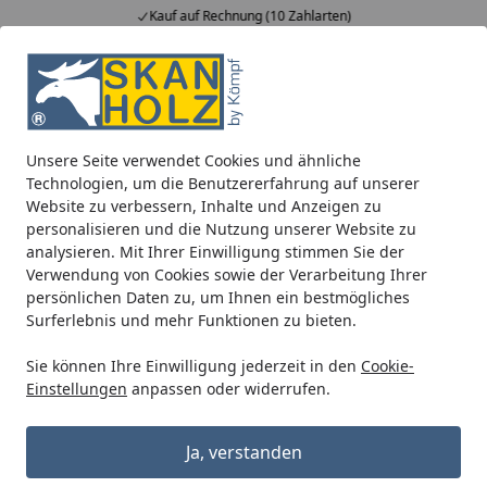
Kauf auf Rechnung (10 Zahlarten)
Alle Produkte
Mein Konto
Wunschl
Ein
5,00
/ 5
Suchen
Unsere Seite verwendet Cookies und ähnliche
Erforderliche Gegebenheiten für Montage
Technologien, um die Benutzererfahrung auf unserer
Startseite
Website zu verbessern, Inhalte und Anzeigen zu
Welche Bedingungen sollte der
personalisieren und die Nutzung unserer Website zu
analysieren. Mit Ihrer Einwilligung stimmen Sie der
Montageort erfüllen?
Verwendung von Cookies sowie der Verarbeitung Ihrer
Um einen reibungslosen Ablauf der Montage zu
persönlichen Daten zu, um Ihnen ein bestmögliches
Surferlebnis und mehr Funktionen zu bieten.
gewährleisten, sollten einige
Gegebenheiten
berücksichtigt und vorab geklärt werden
.
Eine
Sie können Ihre Einwilligung jederzeit in den
Cookie-
ausführliche Auflistung der Montagebedingungen und
Einstellungen
anpassen oder widerrufen.
Erklärungen hierzu finden Sie
hier
.
Ja, verstanden
Weitere Fragen aus dem Bereich