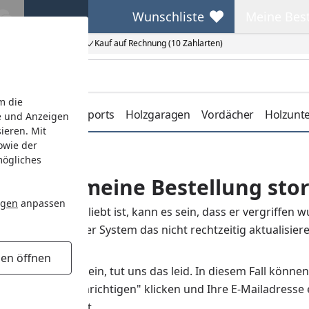
Wunschliste
Meine Bes
Wunschliste
Meine Beste
Kauf auf Rechnung (10 Zahlarten)
m die
erdachungen
Carports
Holzgaragen
Vordächer
Holzunt
e und Anzeigen
ieren. Mit
owie der
mögliches
wurde meine Bestellung stor
ngen
anpassen
kel besonders beliebt ist, kann es sein, dass er vergriffen 
 Fällen kann unser System das nicht rechtzeitig aktualisiere
.
gen öffnen
tikel ausverkauft sein, tut uns das leid. In diesem Fall k
en Button "Benachrichtigen" klicken und Ihre E-Mailadresse
eder verfügbar ist.