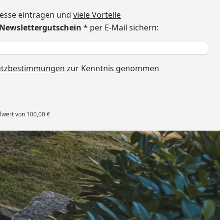
dresse eintragen und
viele Vorteile
€ Newslettergutschein
* per E-Mail sichern:
h
utzbestimmungen
zur Kenntnis genommen
lwert von 100,00 €