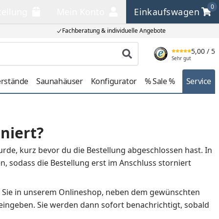
0
tellung
Mein Konto
Einkaufswagen
llung
Mein Konto
Einkaufswagen
Fachberatung & individuelle Angebote
5,00
/ 5
Produkt suchen
Sehr gut
erstände
Saunahäuser
Konfigurator
% Sale %
Service
niert?
wurde, kurz bevor du die Bestellung abgeschlossen hast. In
n, sodass die Bestellung erst im Anschluss storniert
önnen Sie in unserem Onlineshop, neben dem gewünschten
 eingeben. Sie werden dann sofort benachrichtigt, sobald