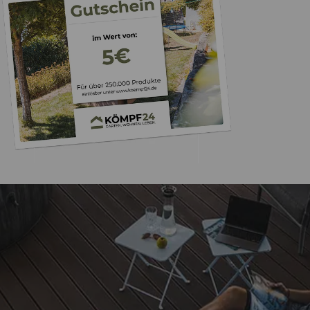
Trusted Shops
„Schnelle Lieferu
Abwicklun
5,00
/ 5
18.04.202
Sehr gut