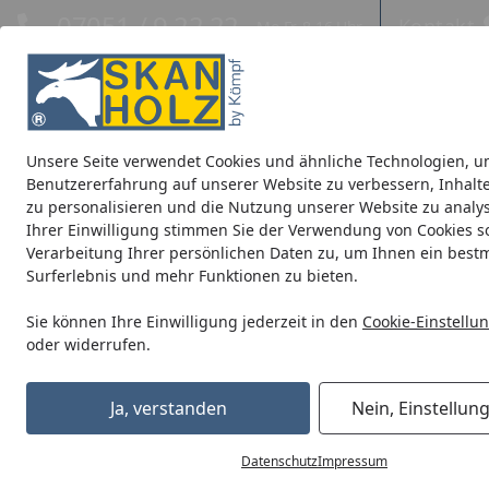
Hotline
07051 / 9 22 22
Kontakt
Mo-Fr. 8-16 Uhr
Kontakt
Eigene Montage-Teams
Unsere Seite verwendet Cookies und ähnliche Technologien, u
Blockbohlenhäuser
CrossCube
Pavillons
Terrassenüb
Benutzererfahrung auf unserer Website zu verbessern, Inhalt
zu personalisieren und die Nutzung unserer Website zu analys
Ihrer Einwilligung stimmen Sie der Verwendung von Cookies s
Warum wurde meine Bestellung storniert?
Verarbeitung Ihrer persönlichen Daten zu, um Ihnen ein best
Startseite
Surferlebnis und mehr Funktionen zu bieten.
Antworten zu den Themen
Warum 
Sie können Ihre Einwilligung jederzeit in den
Cookie-Einstellu
Bestellung
Wenn ein Arti
oder widerrufen.
ganz seltenen
werden muss
Bezahlung & Rechnung
Ja, verstanden
Nein, Einstellun
Sollte der Ar
Versand und Lieferung
Artikel auf d
Datenschutz
Impressum
der Artikel wi