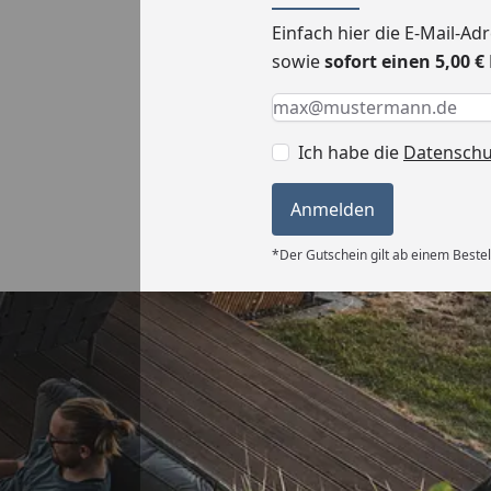
Einfach hier die E-Mail-A
sowie
sofort einen 5,00 
Keine Eingabe erforderlic
Eingabe erforderlich
E-Mail *
Ich habe die
Datensch
Anmelden
*Der Gutschein gilt ab einem Bestel
Versand
ng, super
g.“
6