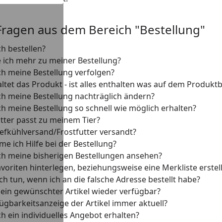
Fragen aus dem Bereich "Bestellung"
ch bestellen?
 ich mehr zu meiner Bestellung?
ch meine Bestellung verfolgen?
tet das Produkt - ist alles enthalten was auf dem Produktbi
ch meine Bestellung nachträglich ändern?
ch meine Bestellung so schnell wie möglich erhalten?
tter passt zu meinem Tier?
iefkühlversand/Frostfutter versandt?
 ich Hilfe bei der Bestellung?
ch meine bisherigen Bestellungen ansehen?
avoriten hinterlegen, beziehungsweise eine Merkliste erstel
h tun, wenn ich an die falsche Adresse bestellt habe?
ein gewünschter Artikel wieder verfügbar?
fügbarkeitsanzeige der Artikel immer aktuell?
h ein individuelles Angebot erhalten?