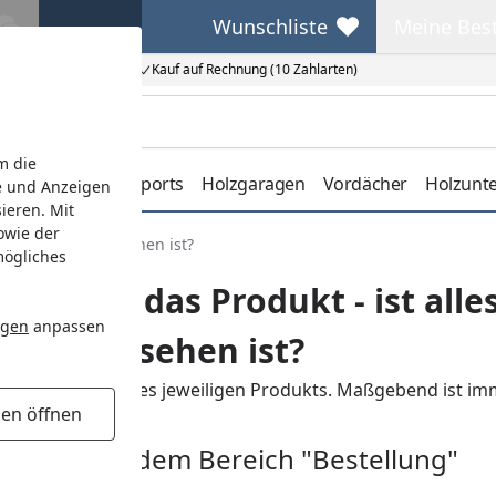
Wunschliste
Meine Bes
Wunschliste
Meine Beste
Kauf auf Rechnung (10 Zahlarten)
m die
erdachungen
Carports
Holzgaragen
Vordächer
Holzunt
e und Anzeigen
ieren. Mit
owie der
 Produktbild zu sehen ist?
mögliches
inhaltet das Produkt - ist all
ngen
anpassen
tbild zu sehen ist?
nd Beispielbilder des jeweiligen Produkts. Maßgebend ist im
gen öffnen
Fragen aus dem Bereich "Bestellung"