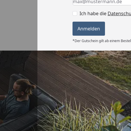
Ich habe die
Datensch
Anmelden
*Der Gutschein gilt ab einem Bestel
Versand
ng, super
g.“
6