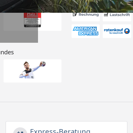
Akzeptierte Zahlungsa
undes
Express-Beratung