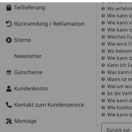
Wie kann i
Teillieferung
Wo erfahre
Wie kann i
Wie kann i
Rücksendung / Reklamation
Wie kann i
Welches Fu
Storno
Wie wird T
Wo bekomme
Newsletter
Wie kann i
Kann ich F
Gutscheine
Was kann ic
Wann ist m
Warum wurd
Kundenkonto
Ist die Ver
Wie kann ic
Kontakt zum Kundenservice
Wie funktio
Wie kann i
Montage
Zurück zur