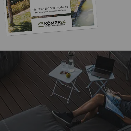
Trusted Shops
„Schnelle Lieferu
Abwicklun
5,00
/ 5
18.04.202
Sehr gut