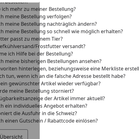
ch bestellen?
 ich mehr zu meiner Bestellung?
ch meine Bestellung verfolgen?
ch meine Bestellung nachträglich ändern?
ch meine Bestellung so schnell wie möglich erhalten?
tter passt zu meinem Tier?
iefkühlversand/Frostfutter versandt?
 ich Hilfe bei der Bestellung?
ch meine bisherigen Bestellungen ansehen?
avoriten hinterlegen, beziehungsweise eine Merkliste erstel
h tun, wenn ich an die falsche Adresse bestellt habe?
ein gewünschter Artikel wieder verfügbar?
e meine Bestellung storniert?
fügbarkeitsanzeige der Artikel immer aktuell?
h ein individuelles Angebot erhalten?
niert die Ausfuhr in die Schweiz?
ch einen Gutschein / Rabattcode einlösen?
 Übersicht