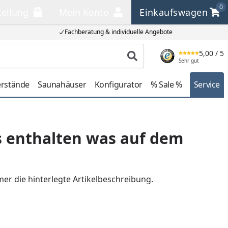
0
tellung
Mein Konto
Einkaufswagen
llung
Mein Konto
Einkaufswagen
Fachberatung & individuelle Angebote
5,00
/ 5
Produkt suchen
Sehr gut
erstände
Saunahäuser
Konfigurator
% Sale %
Service
es enthalten was auf dem
mer die hinterlegte Artikelbeschreibung.