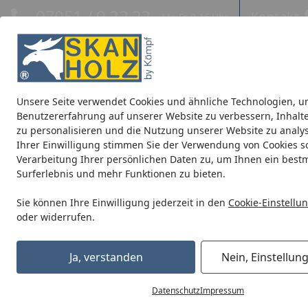
Hotline
07051 / 9 22 22
Kontakt
Mo-Fr. 8-16 Uhr
Kontakt
Eigene Montage-Teams
Unsere Seite verwendet Cookies und ähnliche Technologien, u
Blockbohlenhäuser
CrossCube
Pavillons
Terrassenüb
Benutzererfahrung auf unserer Website zu verbessern, Inhalt
zu personalisieren und die Nutzung unserer Website zu analys
Ihrer Einwilligung stimmen Sie der Verwendung von Cookies s
Was beinhaltet das Produkt - ist alles enthalten was auf dem
Verarbeitung Ihrer persönlichen Daten zu, um Ihnen ein best
Startseite
Surferlebnis und mehr Funktionen zu bieten.
Antworten zu den Themen
Was be
Sie können Ihre Einwilligung jederzeit in den
Cookie-Einstellu
Bestellung
Produk
oder widerrufen.
Die Bilder si
Bezahlung & Rechnung
Ja, verstanden
Nein, Einstellun
Weitere 
Versand und Lieferung
Datenschutz
Impressum