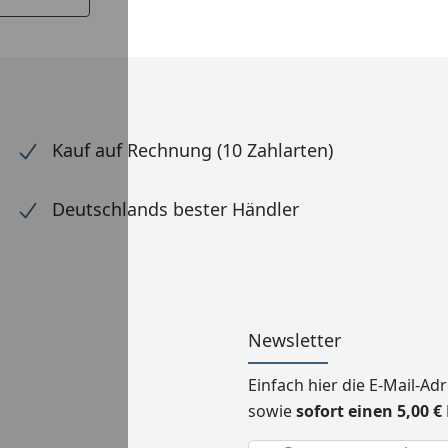
Kauf auf Rechnung (10 Zahlarten)
Deutschlands bester Händler
Newsletter
Einfach hier die E-Mail-A
sowie
sofort einen 5,00 
Keine Eingabe erforderlic
Eingabe erforderlich
E-Mail *