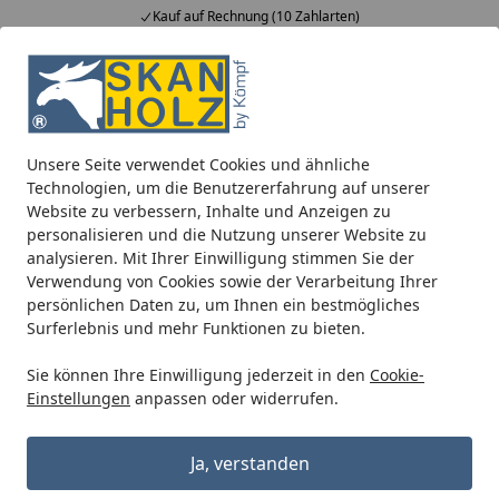
Kauf auf Rechnung (10 Zahlarten)
Alle Produkte
Mein Konto
Wunschl
Ein
5,00
/ 5
Suchen
Unsere Seite verwendet Cookies und ähnliche
Wie wird Tiefkühlversand/Frostfutter versandt?
Technologien, um die Benutzererfahrung auf unserer
Startseite
Website zu verbessern, Inhalte und Anzeigen zu
Wie wird
personalisieren und die Nutzung unserer Website zu
analysieren. Mit Ihrer Einwilligung stimmen Sie der
Tiefkühlversand/Frostfutter
Verwendung von Cookies sowie der Verarbeitung Ihrer
versandt?
persönlichen Daten zu, um Ihnen ein bestmögliches
Surferlebnis und mehr Funktionen zu bieten.
Der Versand erfolgt grundsätzlich nur montags bis
mittwochs (außer an Feiertagen), um die Anlieferung in
Sie können Ihre Einwilligung jederzeit in den
Cookie-
Einstellungen
anpassen oder widerrufen.
der gleichen Woche sicherzustellen. Die Pakete werden
per DPD in Styroporboxen versendet und
eine
Abholung in der Paketfiliale ist nicht vorgesehen
Ja, verstanden
(Kühlkette), Sie müssen die Ware persönlich